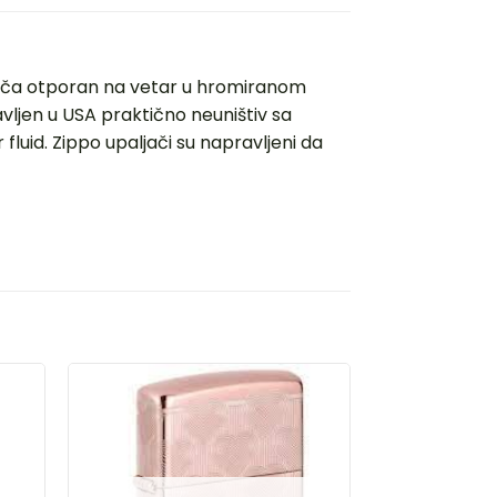
đača otporan na vetar u hromiranom
vljen u USA praktično neuništiv sa
luid. Zippo upaljači su napravljeni da
AJ
DODAJ
U