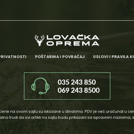
PRIVATNOSTI
POŠTARINA I POVRAĆAJ
USLOVI I PRAVILA 
cene na ovom sajtu su iskazane u dinarima. PDV je već uračunat u ce
o trudi da svi artikli na sajtu budu prikazani sa ispravnim nazivima,