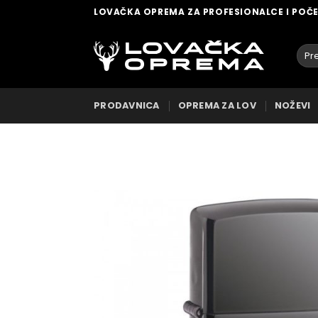
Skip
LOVAČKA OPREMA ZA PROFESIONALCE I POČ
to
content
Pret
za:
PRODAVNICA
OPREMA ZA LOV
NOŽEVI