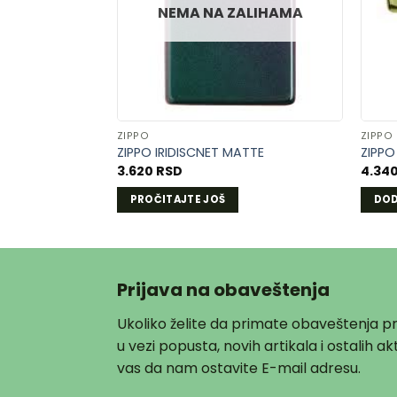
LISTU
NEMA NA ZALIHAMA
ŽELJA
ZIPPO
ZIPPO
ZIPPO IRIDISCNET MATTE
ZIPPO
3.620
RSD
4.34
PROČITAJTE JOŠ
DOD
Prijava na obaveštenja
Ukoliko želite da primate obaveštenja 
u vezi popusta, novih artikala i ostalih 
vas da nam ostavite E-mail adresu.