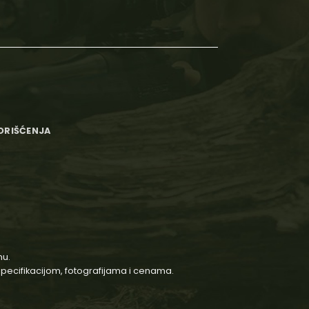
KORIŠĆENJA
nu.
 specifikacijom, fotografijama i cenama.