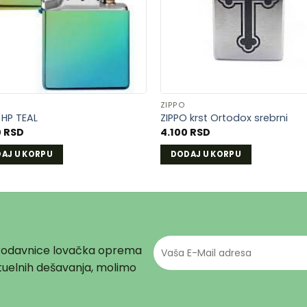
LISTU
LIST
ŽELJA
ŽELJ
ZIPPO
 HP TEAL
ZIPPO krst Ortodox srebrni
0
RSD
4.100
RSD
AJ U KORPU
DODAJ U KORPU
prodavnice lovačka oprema
aktuelnih dešavanja, molimo