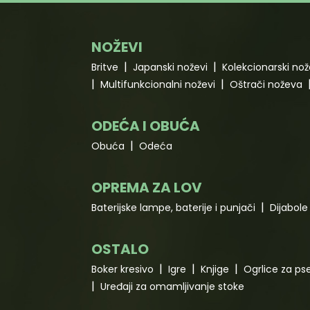
NOŽEVI
Britve
Japanski noževi
Kolekcionarski nož
Multifunkcionalni noževi
Oštrači noževa
ODEĆA I OBUĆA
Obuća
Odeća
OPREMA ZA LOV
Baterijske lampe, baterije i punjači
Dijabole 
OSTALO
Boker kresivo
Igre
Knjige
Ogrlice za ps
Uređaji za omamljivanje stoke