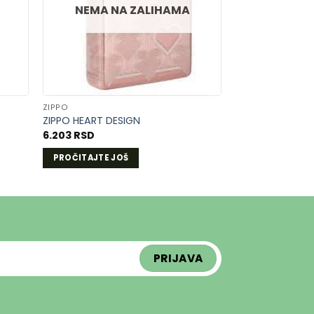
U
LISTU
NEMA NA ZALIHAMA
A
ŽELJA
ZIPPO
ZIPPO HEART DESIGN
6.203
RSD
PROČITAJTE JOŠ