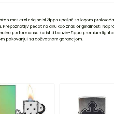
antan mat crni originalni Zippo upaljač sa logom proizvo
Prepoznatljiv pečat na dnu kao znak originalnosti. Napra
malne performanse koristiti benzin-Zippo premium lighter f
lnom pakovanju i sa doživotnom garancijom.
DODAJ
DOD
U
U