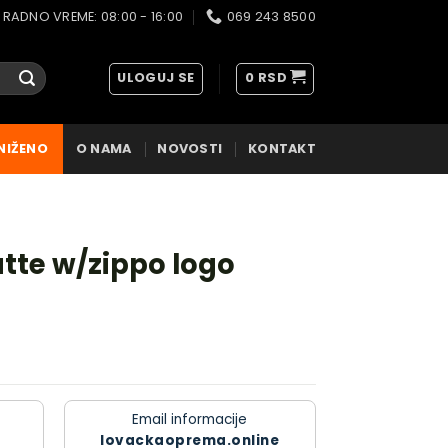
RADNO VREME: 08:00 - 16:00
069 243 8500
ULOGUJ SE
0
RSD
NIŽENO
O NAMA
NOVOSTI
KONTAKT
tte w/zippo logo
Email informacije
lovackaoprema.online