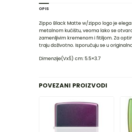
OPIS
Zippo Black Matte w/zippo logo je eleg
metalnom kućištu, veoma lako se otvara. 
zamenljivim kremenom i fitiljom. Za opti
traju doživotno. Isporučuju se u origina
Dimenzije(VxŠ) cm: 5.5×3.7
POVEZANI PROIZVODI
DODAJ
U