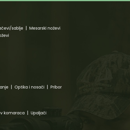
čevi/sablje
Mesarski noževi
oževi
canje
Optika i nosači
Pribor
tiv komaraca
Upaljači