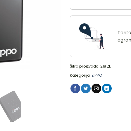
Terit
ograni
Šifra proizvoda:
218 ZL
Kategorija:
ZIPPO