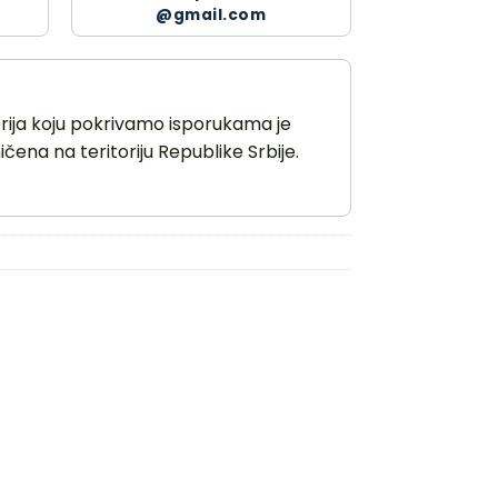
@gmail.com
orija koju pokrivamo isporukama je
čena na teritoriju Republike Srbije.