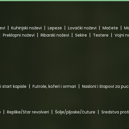
evi
Kuhinjski noževi
Lepeze
Lovački noževi
Mačete
Ma
Preklopni noževi
Ribarski noževi
Sekire
Testere
Vojni n
i start kapisle
Futrole, koferi i ormari
Nasloni i štapovi za pu
e
Replike/Star revolveri
Šolje/pljoske/čuture
Sredstva pro