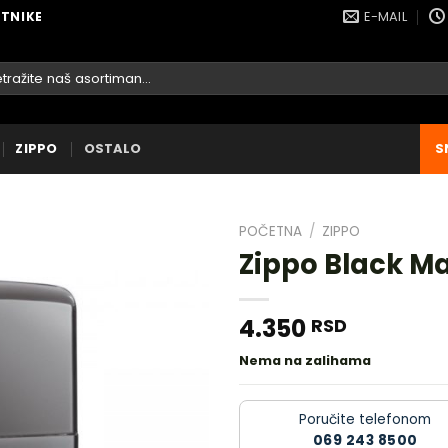
E-MAIL
ETNIKE
raga
ZIPPO
OSTALO
S
POČETNA
/
ZIPPO
Zippo Black Ma
4.350
RSD
DODAJ
U
Nema na zalihama
LISTU
ŽELJA
Poručite telefonom
069 243 8500