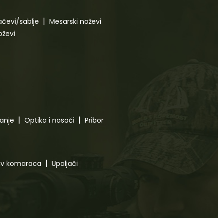
čevi/sablje
Mesarski noževi
oževi
canje
Optika i nosači
Pribor
tiv komaraca
Upaljači