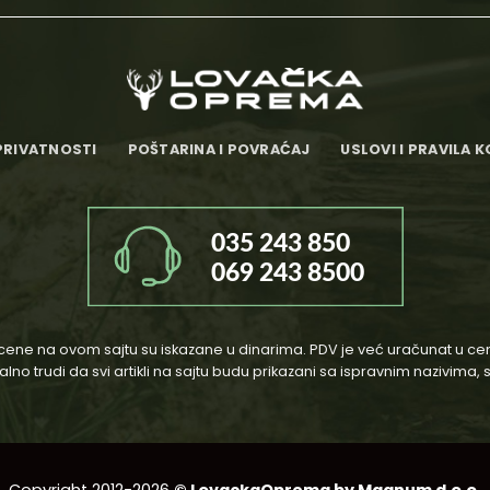
PRIVATNOSTI
POŠTARINA I POVRAĆAJ
USLOVI I PRAVILA 
cene na ovom sajtu su iskazane u dinarima. PDV je već uračunat u ce
o trudi da svi artikli na sajtu budu prikazani sa ispravnim nazivima,