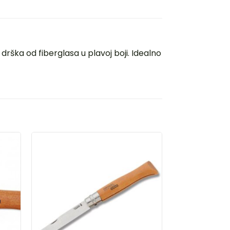
rška od fiberglasa u plavoj boji. Idealno
AJ
DODAJ
U
U
LISTU
A
ŽELJA