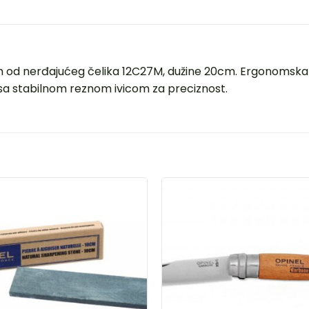
om od nerđajućeg čelika 12C27M, dužine 20cm. Ergonomska d
 sa stabilnom reznom ivicom za preciznost.
DODAJ
DOD
U
U
LISTU
LIST
ŽELJA
ŽELJ