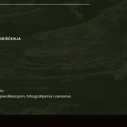
KORIŠĆENJA
nu.
 specifikacijom, fotografijama i cenama.