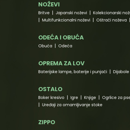
NOŽEVI
Britve
Japanski noževi
Kolekcionarski nož
Multifunkcionalni noževi
Oštrači noževa
ODEĆA I OBUĆA
Obuća
Odeća
OPREMA ZA LOV
Baterijske lampe, baterije i punjači
Dijabole 
OSTALO
Boker kresivo
Igre
Knjige
Ogrlice za ps
Uređaji za omamljivanje stoke
ZIPPO