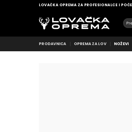
Skip
LOVAČKA OPREMA ZA PROFESIONALCE I POČ
to
content
Pret
za:
PRODAVNICA
OPREMA ZA LOV
NOŽEVI