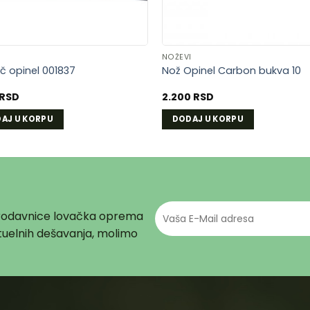
I
NOŽEVI
č opinel 001837
Nož Opinel Carbon bukva 10
RSD
2.200
RSD
AJ U KORPU
DODAJ U KORPU
prodavnice lovačka oprema
aktuelnih dešavanja, molimo