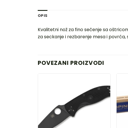
OPIS
Kvalitetni nož za fino sečenje sa oštric
za seckanje i rezbarenje mesa i povrća,
POVEZANI PROIZVODI
DODAJ
U
LISTU
ŽELJA