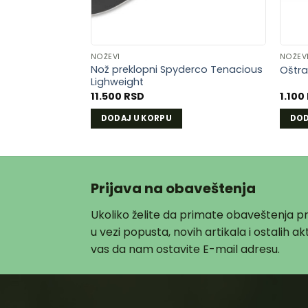
NOŽEVI
NOŽEV
Nož preklopni Spyderco Tenacious
Oštra
Lighweight
11.500
RSD
1.100
DODAJ U KORPU
DOD
Prijava na obaveštenja
Ukoliko želite da primate obaveštenja 
u vezi popusta, novih artikala i ostalih 
vas da nam ostavite E-mail adresu.