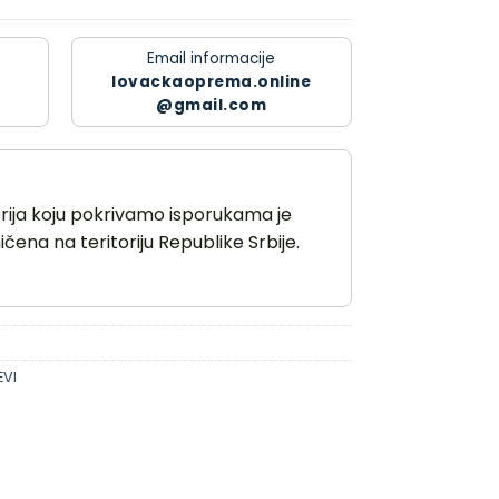
Email informacije
lovackaoprema.online
@gmail.com
orija koju pokrivamo isporukama je
čena na teritoriju Republike Srbije.
VI