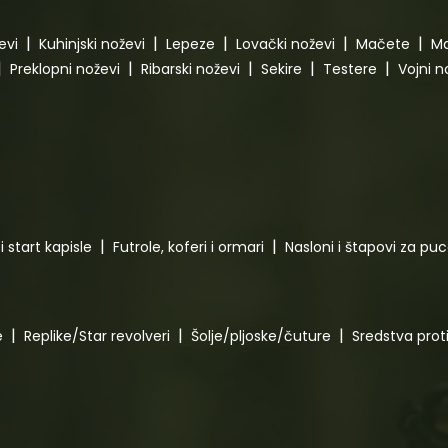
evi
Kuhinjski noževi
Lepeze
Lovački noževi
Mačete
Ma
Preklopni noževi
Ribarski noževi
Sekire
Testere
Vojni n
i start kapisle
Futrole, koferi i ormari
Nasloni i štapovi za pu
e
Replike/Star revolveri
Šolje/pljoske/čuture
Sredstva pro