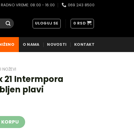
RADNO VREME: 08:00 - 16:00
069 243 8500
ULOGUJ SE
0
RSD
NIŽENO
O NAMA
NOVOSTI
KONTAKT
I NOŽEVI
x 21 Intermpora
bljen plavi
ra kuhinjski nazubljen plavi količina
 KORPU