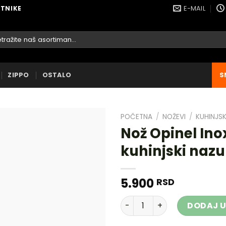
E-MAIL
ETNIKE
raga
ZIPPO
OSTALO
S
POČETNA
/
NOŽEVI
/
KUHINJSK
Nož Opinel Ino
kuhinjski nazu
DODAJ
U
5.900
RSD
LISTU
ŽELJA
Nož Opinel Inox 21 Intermpo
DODAJ U