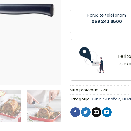
Poručite telefonom
069 243 8500
Terit
ograni
Šifra proizvoda:
2218
Kategorije:
Kuhinjski noževi
,
NOŽE