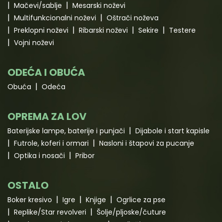
Mačevi/sablje
Mesarski noževi
Multifunkcionalni noževi
Oštrači noževa
Preklopni noževi
Ribarski noževi
Sekire
Testere
Vojni noževi
ODEĆA I OBUĆA
Obuća
Odeća
OPREMA ZA LOV
Baterijske lampe, baterije i punjači
Dijabole i start kapisle
Futrole, koferi i ormari
Nasloni i štapovi za pucanje
Optika i nosači
Pribor
OSTALO
Boker kresivo
Igre
Knjige
Ogrlice za pse
Replike/Star revolveri
Šolje/pljoske/čuture