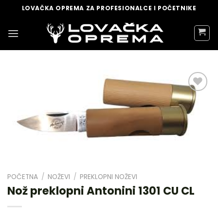
Skip
LOVAČKA OPREMA ZA PROFESIONALCE I POČETNIKE
to
content
DODAJ
U
LISTU
ŽELJA
POČETNA
/
NOŽEVI
/
PREKLOPNI NOŽEVI
Nož preklopni Antonini 1301 CU CL