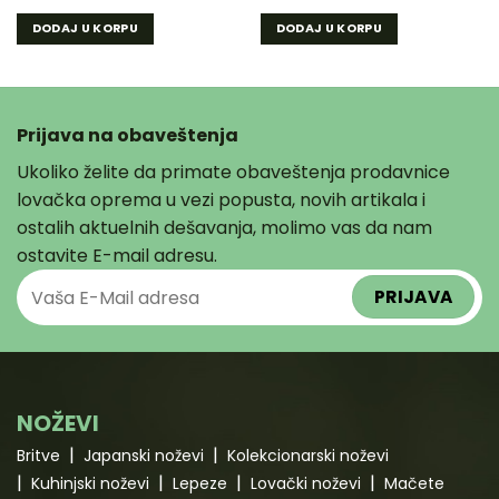
DODAJ U KORPU
DODAJ U KORPU
Prijava na obaveštenja
Ukoliko želite da primate obaveštenja prodavnice
lovačka oprema u vezi popusta, novih artikala i
ostalih aktuelnih dešavanja, molimo vas da nam
ostavite E-mail adresu.
NOŽEVI
Britve
Japanski noževi
Kolekcionarski noževi
Kuhinjski noževi
Lepeze
Lovački noževi
Mačete