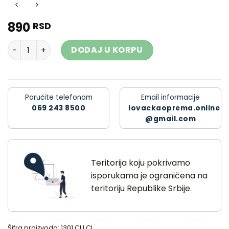
890
RSD
Nož preklopni Antonini 1301 CU CL količina
DODAJ U KORPU
Poručite telefonom
Email informacije
069 243 8500
lovackaoprema.online
@gmail.com
Teritorija koju pokrivamo
isporukama je ograničena na
teritoriju Republike Srbije.
Šifra proizvoda:
1301 CU CL