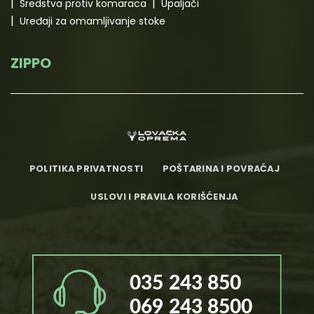
Sredstva protiv komaraca
Upaljači
Uređaji za omamljivanje stoke
ZIPPO
POLITIKA PRIVATNOSTI
POŠTARINA I POVRAĆAJ
USLOVI I PRAVILA KORIŠĆENJA