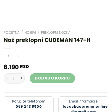
POČETNA
/
NOŽEVI
/
PREKLOPNI NOŽEVI
Nož preklopni CUDEMAN 147-H
6.190
RSD
Nož preklopni CUDEMAN 147-H količina
DODAJ U KORPU
Poručite telefonom
Email informacije
069 243 8500
lovackaoprema.online
@gmail.com