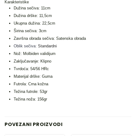
Karakteristike
Dužina sečiva: 11cm
Dužina drške: 11,5cm
Ukupna dužina: 22,5cm
Širina sečiva: 3cm
Završna obrada sečiva: Satenska obrada
Oblik sečiva:
Standardni
Nož:
Molbiden validijum
Zaključavanje: Klipno
Tvrdoća: 54/56 HRc
Materijal drške: Guma
Futrola: Crna kožna
Težina futrole: 53gr
Težina noža: 156gr
POVEZANI PROIZVODI