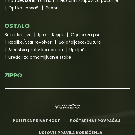
Futrole, koferi i ormari
Nasloni i štapovi za pucanje
Optika i nosači
Pribor
OSTALO
Boker kresivo
Igre
Knjige
Ogrlice za pse
Replike/Star revolveri
Šolje/pljoske/čuture
Sredstva protiv komaraca
Upaljači
Uređaji za omamljivanje stoke
ZIPPO
POLITIKA PRIVATNOSTI
POŠTARINA I POVRAĆAJ
USLOVI I PRAVILA KORIŠĆENJA