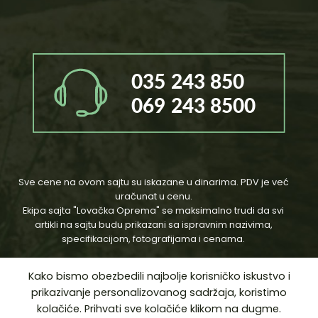
Sve cene na ovom sajtu su iskazane u dinarima. PDV je već
uračunat u cenu.
Ekipa sajta "Lovačka Oprema" se maksimalno trudi da svi
artikli na sajtu budu prikazani sa ispravnim nazivima,
specifikacijom, fotografijama i cenama.
Kako bismo obezbedili najbolje korisničko iskustvo i
prikazivanje personalizovanog sadržaja, koristimo
kolačiće. Prihvati sve kolačiće klikom na dugme.
Copyright 2012-2026
© LovackaOprema by