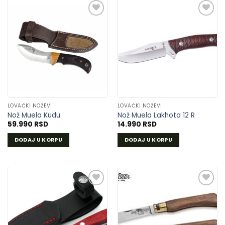
DODAJ
DODAJ
U
U
LISTU
LISTU
ŽELJA
ŽELJA
LOVAČKI NOŽEVI
LOVAČKI NOŽEVI
Nož Muela Kudu
Nož Muela Lakhota 12 R
59.990
RSD
14.990
RSD
DODAJ U KORPU
DODAJ U KORPU
DODAJ
DODAJ
U
U