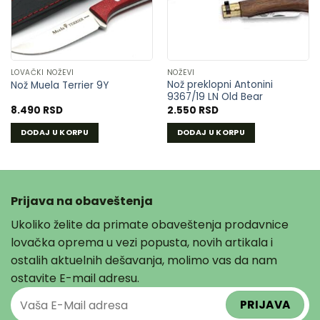
LISTU
LISTU
ŽELJA
ŽELJA
LOVAČKI NOŽEVI
NOŽEVI
Nož preklopni Antonini
Nož Muela Terrier 9Y
9367/19 LN Old Bear
8.490
RSD
2.550
RSD
DODAJ U KORPU
DODAJ U KORPU
Prijava na obaveštenja
Ukoliko želite da primate obaveštenja prodavnice
lovačka oprema u vezi popusta, novih artikala i
ostalih aktuelnih dešavanja, molimo vas da nam
ostavite E-mail adresu.