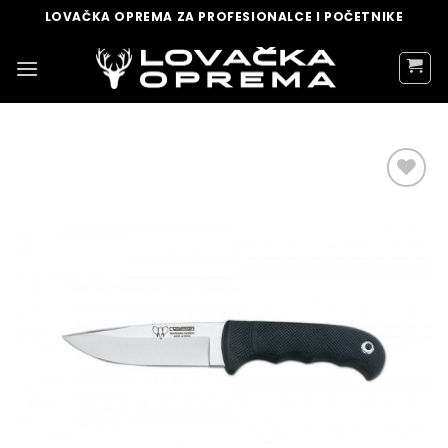
Skip
LOVAČKA OPREMA ZA PROFESIONALCE I POČETNIKE
to
content
DODAJ
U
LISTU
ŽELJA