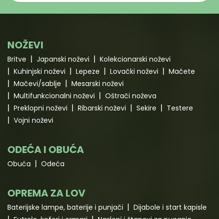
NOŽEVI
Britve
Japanski noževi
Kolekcionarski noževi
Kuhinjski noževi
Lepeze
Lovački noževi
Mačete
Mačevi/sablje
Mesarski noževi
Multifunkcionalni noževi
Oštrači noževa
Preklopni noževi
Ribarski noževi
Sekire
Testere
Vojni noževi
ODEĆA I OBUĆA
Obuća
Odeća
OPREMA ZA LOV
Baterijske lampe, baterije i punjači
Dijabole i start kapisle