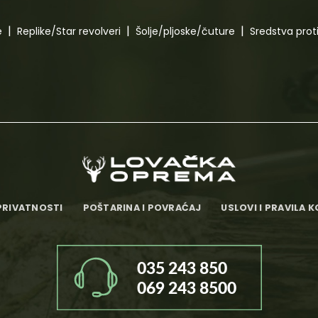
e
Replike/Star revolveri
Šolje/pljoske/čuture
Sredstva pro
PRIVATNOSTI
POŠTARINA I POVRAĆAJ
USLOVI I PRAVILA 