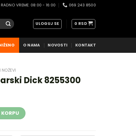
RADNO VREME: 08:00 - 16:00
069 243 8500
ULOGUJ SE
0
RSD
NIŽENO
O NAMA
NOVOSTI
KONTAKT
I NOŽEVI
arski Dick 8255300
255300 količina
 KORPU