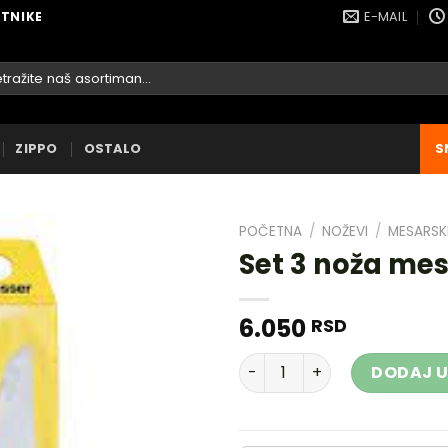
E-MAIL
ETNIKE
raga
ZIPPO
OSTALO
S
POČETNA
/
NOŽEVI
/
MESARSK
Set 3 noža mes
6.050
RSD
DODAJ
U
Set 3 noža mesarski Dick 8
DODAJ U
LISTU
ŽELJA