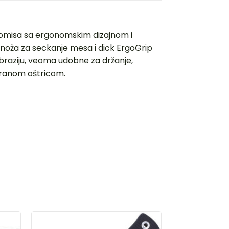
romisa sa ergonomskim dizajnom i
r noža za seckanje mesa i dick ErgoGrip
braziju, veoma udobne za držanje,
tiranom oštricom.