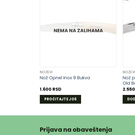
DODAJ
U
LISTU
NEMA NA ZALIHAMA
ŽELJA
NOŽEVI
NOŽEV
Nož p
Nož Opnel Inox 9 Bukva
Old B
1.600
RSD
2.55
PROČITAJTE JOŠ
DOD
Prijava na obaveštenja