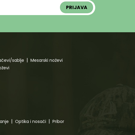
čevi/sablje
Mesarski noževi
oževi
canje
Optika i nosači
Pribor