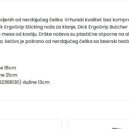
vljenih od nerđajućeg čelika. Vrhunski kvalitet bez komp
ck ErgoGrip Sticking noža za klanje, Dick ErgoGrip Butche
 mesa od kostiju. Drške noževa su plastične otporne na a
 Sečivo je polirano od nerđajućeg čelika sa laserski tes
ine 18cm
ine 21cm
(82368130) dužine 13cm