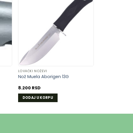
AJ
DODAJ
U
U
LISTU
A
ŽELJA
LOVAČKI NOŽEVI
Nož Muela Aborigen 13G
8.200
RSD
DODAJ U KORPU