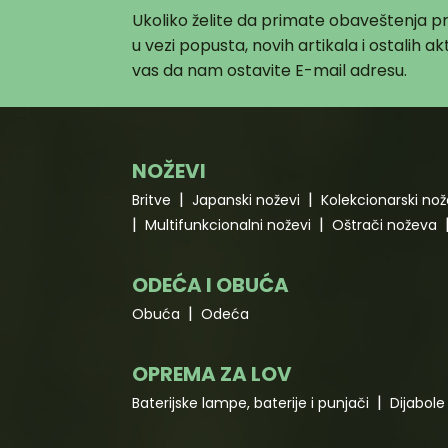
Ukoliko želite da primate obaveštenja 
u vezi popusta, novih artikala i ostalih 
vas da nam ostavite E-mail adresu.
NOŽEVI
Britve
Japanski noževi
Kolekcionarski nož
Multifunkcionalni noževi
Oštrači noževa
ODEĆA I OBUĆA
Obuća
Odeća
OPREMA ZA LOV
Baterijske lampe, baterije i punjači
Dijabole 