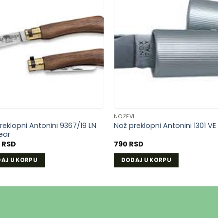
DODAJ
DOD
U
U
LISTU
LIST
ŽELJA
ŽELJ
I
NOŽEVI
reklopni Antonini 9367/19 LN
Nož preklopni Antonini 1301 VE
ear
0
RSD
790
RSD
AJ U KORPU
DODAJ U KORPU