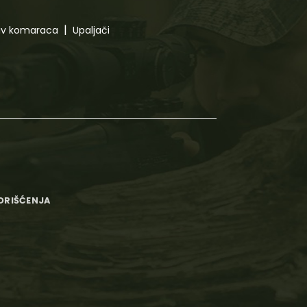
tiv komaraca
Upaljači
KORIŠĆENJA