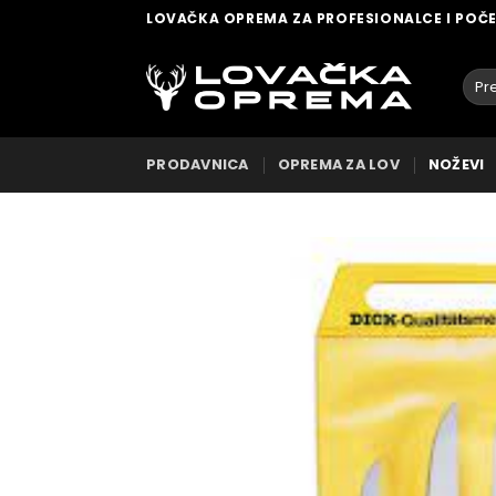
Skip
LOVAČKA OPREMA ZA PROFESIONALCE I POČ
to
content
Pret
za:
PRODAVNICA
OPREMA ZA LOV
NOŽEVI