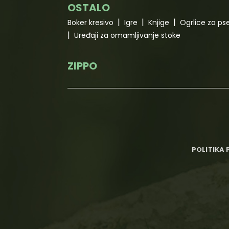
OSTALO
Boker kresivo
Igre
Knjige
Ogrlice za ps
Uređaji za omamljivanje stoke
ZIPPO
POLITIKA 