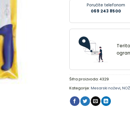
Poručite telefonom
069 243 8500
Terit
ograni
Šifra proizvoda:
4329
Kategorije:
Mesarski noževi
,
NOŽ