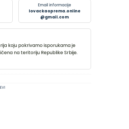
Email informacije
lovackaoprema.online
@gmail.com
orija koju pokrivamo isporukama je
čena na teritoriju Republike Srbije.
EVI