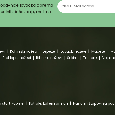
prodavnice lovačka oprema
aktuelnih dešavanja, molimo
evi
Kuhinjski noževi
Lepeze
Lovački noževi
Mačete
Ma
Preklopni noževi
Ribarski noževi
Sekire
Testere
Vojni n
i start kapisle
Futrole, koferi i ormari
Nasloni i štapovi za pu