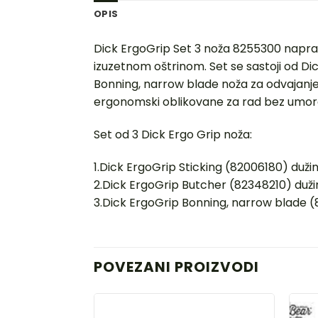
OPIS
Dick ErgoGrip Set 3 noža 8255300 napra
izuzetnom oštrinom. Set se sastoji od Di
Bonning, narrow blade noža za odvajanje
ergonomski oblikovane za rad bez umora.
Set od 3 Dick Ergo Grip noža:
1.Dick ErgoGrip Sticking (82006180) duž
2.Dick ErgoGrip Butcher (82348210) duž
3.Dick ErgoGrip Bonning, narrow blade 
POVEZANI PROIZVODI