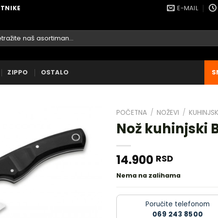
E-MAIL
ETNIKE
raga
ZIPPO
OSTALO
S
POČETNA
/
NOŽEVI
/
KUHINJSK
Nož kuhinjski
14.900
RSD
DODAJ
U
Nema na zalihama
LISTU
ŽELJA
Poručite telefonom
069 243 8500