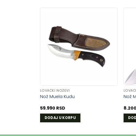
DODAJ
U
LISTU
ŽELJA
LOVAČKI NOŽEVI
LOVAČ
Nož Muela Kudu
Nož M
59.990
RSD
8.20
DODAJ U KORPU
DOD