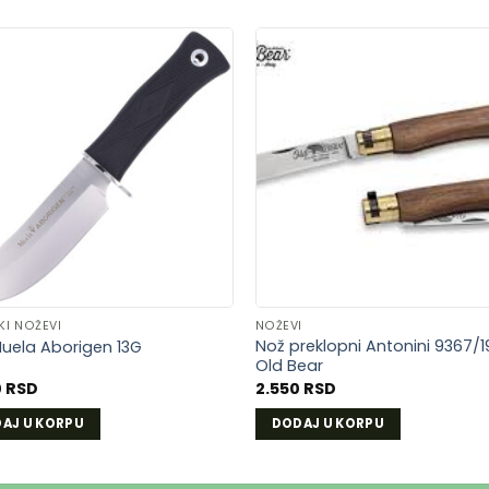
DODAJ
DOD
U
U
LISTU
LIST
ŽELJA
ŽELJ
KI NOŽEVI
NOŽEVI
Nož preklopni Antonini 9367/1
uela Aborigen 13G
Old Bear
0
RSD
2.550
RSD
AJ U KORPU
DODAJ U KORPU