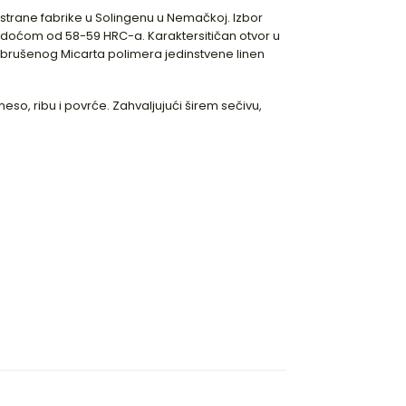
trane fabrike u Solingenu u Nemačkoj. Izbor
tvrdoćom od 58-59 HRC-a. Karaktersitičan otvor u
 brušenog Micarta polimera jedinstvene linen
eso, ribu i povrće. Zahvaljujući širem sečivu,