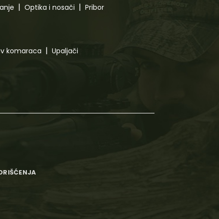
canje
Optika i nosači
Pribor
tiv komaraca
Upaljači
KORIŠĆENJA