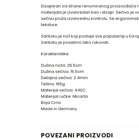
Dizajniran od strane renomiranog proizvođača n
materijala je izvanredan kao i dizajn. Sečivo je
sečivu pruža izvanrednu kontrolu. Se ergonomsk
teksture.
Santoku je nož koji postaje sve popularniji u Evr
Santoku je posebno lako rukovati.
Karakteristike:
Dužina noža: 26.5cm
Dužina sečiva: 15.5cm
Debljina sečiva: 2.4mm
Težina: 165g
Materijal sečiva: 440C
Materijal ručke: Micarta
Boja:Crna
Made in Germany
POVEZANI PROIZVODI