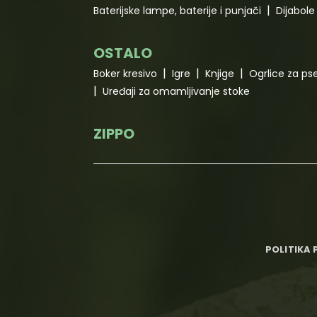
Baterijske lampe, baterije i punjači
Dijabole 
OSTALO
Boker kresivo
Igre
Knjige
Ogrlice za ps
Uređaji za omamljivanje stoke
ZIPPO
POLITIKA 