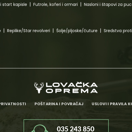
i start kapisle
Futrole, koferi i ormari
Nasloni i štapovi za pu
e
Replike/Star revolveri
Šolje/pljoske/čuture
Sredstva pro
PRIVATNOSTI
POŠTARINA I POVRAĆAJ
USLOVI I PRAVILA 