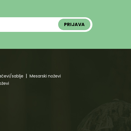
čevi/sablje
Mesarski noževi
oževi