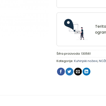
Terit
ograni
Šifra proizvoda:
130561
Kategorije:
Kuhinjski noževi
,
NOŽE