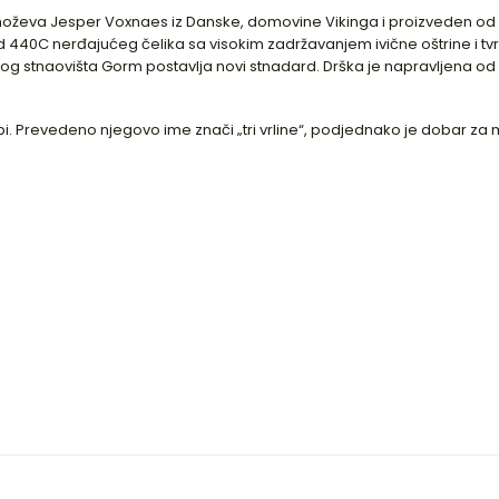
oževa Jesper Voxnaes iz Danske, domovine Vikinga i proizveden od s
 od 440C nerđajućeg čelika sa visokim zadržavanjem ivične oštrine i 
og stnaovišta Gorm postavlja novi stnadard. Drška je napravljena od
opi. Prevedeno njegovo ime znači „tri vrline“, podjednako je dobar za m