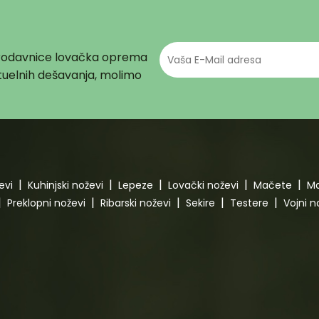
prodavnice lovačka oprema
aktuelnih dešavanja, molimo
evi
Kuhinjski noževi
Lepeze
Lovački noževi
Mačete
Ma
Preklopni noževi
Ribarski noževi
Sekire
Testere
Vojni n