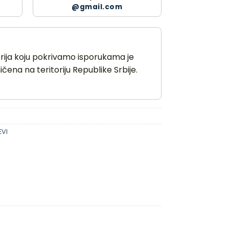
@gmail.com
orija koju pokrivamo isporukama je
čena na teritoriju Republike Srbije.
VI