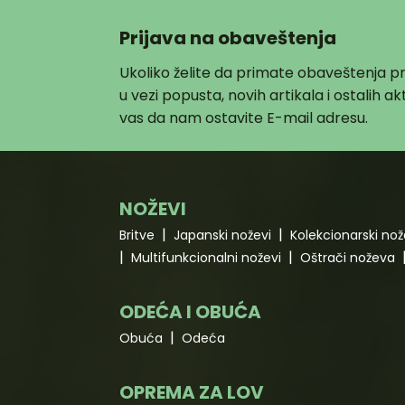
Prijava na obaveštenja
Ukoliko želite da primate obaveštenja 
u vezi popusta, novih artikala i ostalih 
vas da nam ostavite E-mail adresu.
NOŽEVI
Britve
Japanski noževi
Kolekcionarski nož
Multifunkcionalni noževi
Oštrači noževa
ODEĆA I OBUĆA
Obuća
Odeća
OPREMA ZA LOV