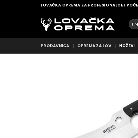
Skip
LOVAČKA OPREMA ZA PROFESIONALCE I POČ
to
content
Pret
za:
PRODAVNICA
OPREMA ZA LOV
NOŽEVI