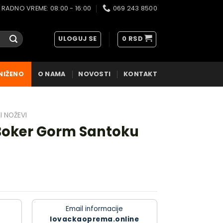
RADNO VREME: 08:00 - 16:00
069 243 8500
ULOGUJ SE
0
RSD
NIŽENO
O NAMA
NOVOSTI
KONTAKT
I NOŽEVI
 Boker Gorm Santoku
Email informacije
lovackaoprema.online