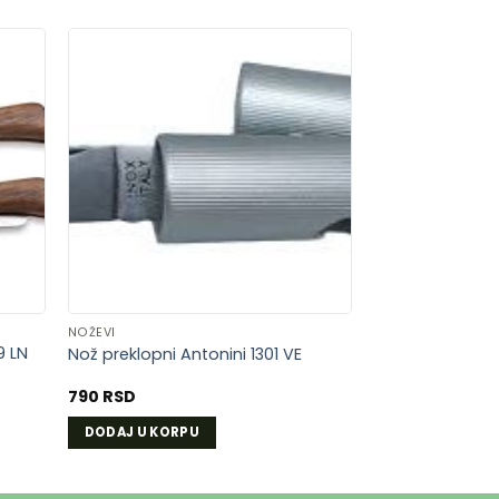
AJ
DODAJ
U
U
LISTU
A
ŽELJA
NOŽEVI
9 LN
Nož preklopni Antonini 1301 VE
790
RSD
DODAJ U KORPU