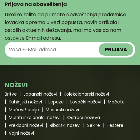
Prijava na obaveštenja
Ukoliko želite da primate obaveštenja prodavnice
lovačka oprema u vezi popusta, novih artikala i
ostalih aktuelnih dešavanja, molimo vas da nam
ostavite E-mail adresu.
NOŽEVI
Britve
Japanski noževi
Kolekcionarski noževi
Kuhinjski noževi
Lepeze
Lovački noževi
Mačete
Mačevi/sablje
Mesarski noževi
Multifunkcionalni noževi
Oštrači noževa
Preklopni noževi
Ribarski noževi
Sekire
Testere
Vojni noževi