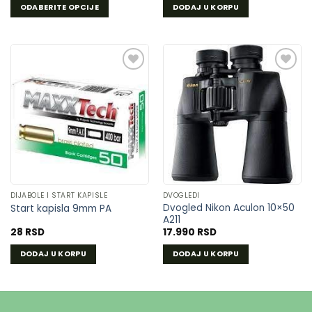
ODABERITE OPCIJE
DODAJ U KORPU
Ovaj
proizvod
ima
više
varijanti.
Opcije
DODAJ
DODAJ
mogu
U
U
biti
LISTU
LISTU
izabrane
ŽELJA
ŽELJA
na
stranici
proizvoda.
DIJABOLE I START KAPISLE
DVOGLEDI
Dvogled Nikon Aculon 10×50
Start kapisla 9mm PA
A211
28
RSD
17.990
RSD
DODAJ U KORPU
DODAJ U KORPU