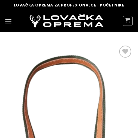
Skip
LOVAČKA OPREMA ZA PROFESIONALCE I POČETNIKE
to
content
DODAJ
U
LISTU
ŽELJA