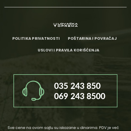
POLITIKA PRIVATNOSTI
POŠTARINA I POVRAĆAJ
USLOVI I PRAVILA KORIŠĆENJA
Sve cene na ovom sajtu su iskazane u dinarima. PDV je već