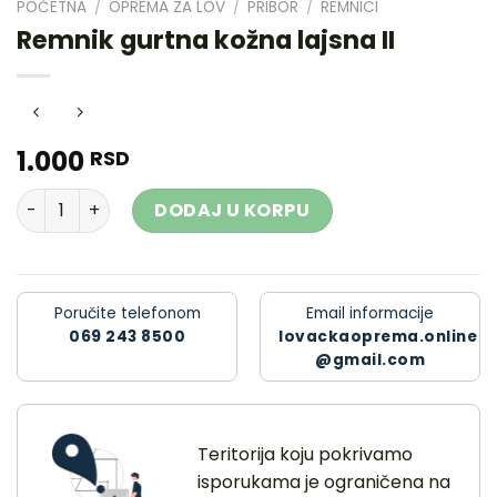
POČETNA
/
OPREMA ZA LOV
/
PRIBOR
/
REMNICI
Remnik gurtna kožna lajsna II
1.000
RSD
Remnik gurtna kožna lajsna II količina
DODAJ U KORPU
Poručite telefonom
Email informacije
069 243 8500
lovackaoprema.online
@gmail.com
Teritorija koju pokrivamo
isporukama je ograničena na