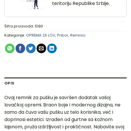
teritoriju Republike Srbije.
Šifra proizvoda:
5190
Kategorije:
OPREMA ZA LOV
,
Pribor
,
Remnici
OPIS
Ovaj remnik za pušku je savršen dodatak vašoj
lovačkoj opremi. Braon boje i modernog dizajna, ne
samo da čuva vašu pušku uz telo korisnika, već i
doprinosi estetici. Izrađen od gurtne sa kožnom
lajsnom, pruža izdržljivost i praktičnost. Nabavite svoj