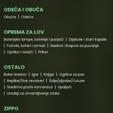
ODEĆA I OBUĆA
Obuća
Odeća
OPREMA ZA LOV
Baterijske lampe, baterije i punjači
Dijabole i start kapisle
Futrole, koferi i ormari
Nasloni i štapovi za pucanje
Optika i nosači
Pribor
OSTALO
Boker kresivo
Igre
Knjige
Ogrlice za pse
Replike/Star revolveri
Šolje/pljoske/čuture
Sredstva protiv komaraca
Upaljači
Uređaji za omamljivanje stoke
ZIPPO