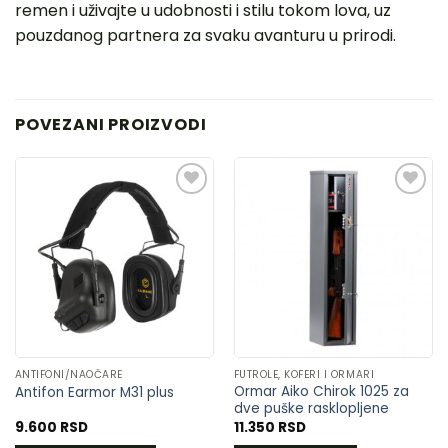
remen i uživajte u udobnosti i stilu tokom lova, uz
pouzdanog partnera za svaku avanturu u prirodi.
POVEZANI PROIZVODI
DODAJ
DODAJ
U
U
LISTU
LISTU
ŽELJA
ŽELJA
ANTIFONI/NAOČARE
FUTROLE, KOFERI I ORMARI
Ormar Aiko Chirok 1025 za
Antifon Earmor M31 plus
dve puške rasklopljene
9.600
RSD
11.350
RSD