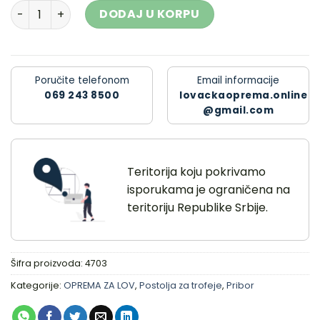
Daska za trofej srndaća rezbarena 1 količina
DODAJ U KORPU
Poručite telefonom
Email informacije
069 243 8500
lovackaoprema.online
@gmail.com
Teritorija koju pokrivamo
isporukama je ograničena na
teritoriju Republike Srbije.
Šifra proizvoda:
4703
Kategorije:
OPREMA ZA LOV
,
Postolja za trofeje
,
Pribor