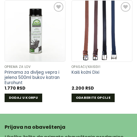
DODAJ
DODAJ
U
U
LISTU
LISTU
ŽELJA
ŽELJA
OPREMA ZA LOV
OPASAČI/KAIŠEVI
Primama za divljeg vepra i
Kaiš kožni Dixi
jelena 500ml bukov katran
Eurohunt
1.770
RSD
2.200
RSD
DODAJ U KORPU
ODABERITE OPCIJE
Ovaj
proizvod
ima
više
Prijava na obaveštenja
varijanti.