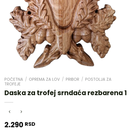
POČETNA
/
OPREMA ZA LOV
/
PRIBOR
/
POSTOLJA ZA
TROFEJE
Daska za trofej srndaća rezbarena 1
2.290
RSD