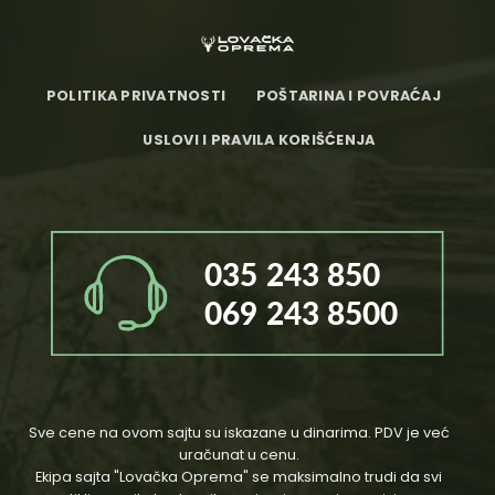
POLITIKA PRIVATNOSTI
POŠTARINA I POVRAĆAJ
USLOVI I PRAVILA KORIŠĆENJA
Sve cene na ovom sajtu su iskazane u dinarima. PDV je već
uračunat u cenu.
Ekipa sajta "Lovačka Oprema" se maksimalno trudi da svi