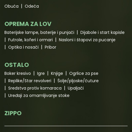
Obuća
Odeća
OPREMA ZA LOV
Baterijske lampe, baterije i punjači
Dijabole i start kapisle
Futrole, koferi i ormari
Nasloni i štapovi za pucanje
Optika i nosači
Pribor
OSTALO
Boker kresivo
Igre
Knjige
Ogrlice za pse
Replike/Star revolveri
Šolje/pljoske/čuture
Sredstva protiv komaraca
Upaljači
Uređaji za omamljivanje stoke
ZIPPO