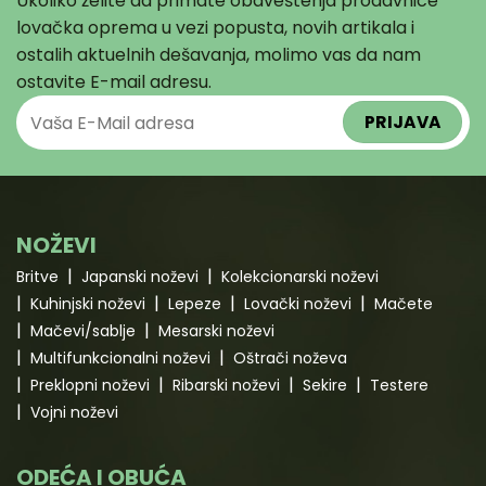
Ukoliko želite da primate obaveštenja prodavnice
Opcije
mogu
lovačka oprema u vezi popusta, novih artikala i
biti
ostalih aktuelnih dešavanja, molimo vas da nam
izabrane
ostavite E-mail adresu.
na
stranici
proizvoda.
NOŽEVI
Britve
Japanski noževi
Kolekcionarski noževi
Kuhinjski noževi
Lepeze
Lovački noževi
Mačete
Mačevi/sablje
Mesarski noževi
Multifunkcionalni noževi
Oštrači noževa
Preklopni noževi
Ribarski noževi
Sekire
Testere
Vojni noževi
ODEĆA I OBUĆA