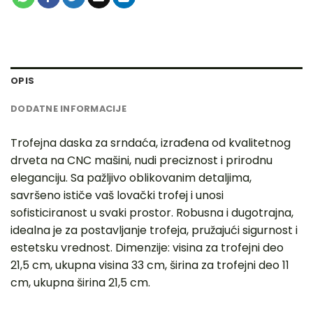
OPIS
DODATNE INFORMACIJE
Trofejna daska za srndaća, izrađena od kvalitetnog
drveta na CNC mašini, nudi preciznost i prirodnu
eleganciju. Sa pažljivo oblikovanim detaljima,
savršeno ističe vaš lovački trofej i unosi
sofisticiranost u svaki prostor. Robusna i dugotrajna,
idealna je za postavljanje trofeja, pružajući sigurnost i
estetsku vrednost. Dimenzije: visina za trofejni deo
21,5 cm, ukupna visina 33 cm, širina za trofejni deo 11
cm, ukupna širina 21,5 cm.