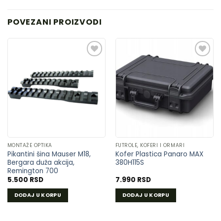
POVEZANI PROIZVODI
DODAJ
DODAJ
U
U
LISTU
LISTU
ŽELJA
ŽELJA
MONTAŽE OPTIKA
FUTROLE, KOFERI I ORMARI
Pikantini šina Mauser M18,
Kofer Plastica Panaro MAX
Bergara duža akcija,
380H115S
Remington 700
5.500
RSD
7.990
RSD
DODAJ U KORPU
DODAJ U KORPU