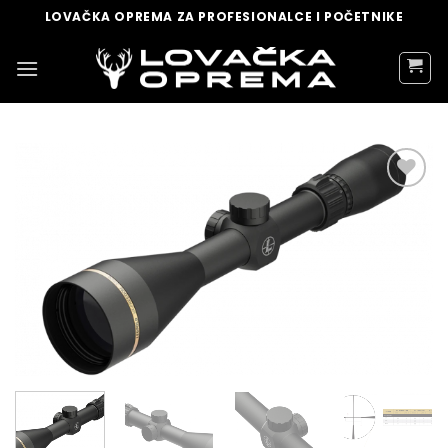
Skip
LOVAČKA OPREMA ZA PROFESIONALCE I POČETNIKE
to
content
DODAJ
U
LISTU
ŽELJA