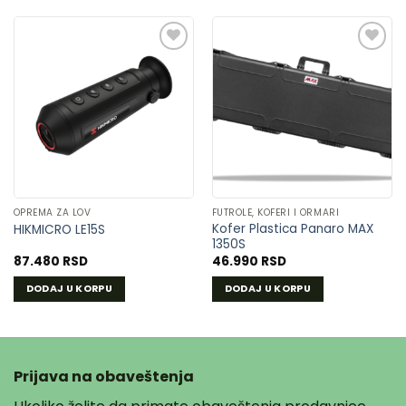
DODAJ
DODAJ
U
U
LISTU
LISTU
ŽELJA
ŽELJA
OPREMA ZA LOV
FUTROLE, KOFERI I ORMARI
Kofer Plastica Panaro MAX
HIKMICRO LE15S
1350S
87.480
RSD
46.990
RSD
DODAJ U KORPU
DODAJ U KORPU
Prijava na obaveštenja