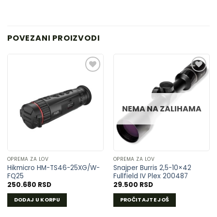
POVEZANI PROIZVODI
DODAJ
DODAJ
U
U
NEMA NA ZALIHAMA
LISTU
LISTU
ŽELJA
ŽELJA
OPREMA ZA LOV
OPREMA ZA LOV
Hikmicro HM-TS46-25XG/W-
Snajper Burris 2,5-10×42
FQ25
Fullfield IV Plex 200487
250.680
RSD
29.500
RSD
DODAJ U KORPU
PROČITAJTE JOŠ