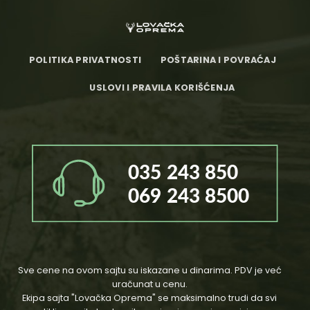
POLITIKA PRIVATNOSTI
POŠTARINA I POVRAĆAJ
USLOVI I PRAVILA KORIŠĆENJA
Sve cene na ovom sajtu su iskazane u dinarima. PDV je već
uračunat u cenu.
Ekipa sajta "Lovačka Oprema" se maksimalno trudi da svi