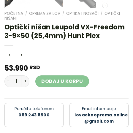
POČETNA
/
OPREMA ZA LOV
/
OPTIKA I NOSAČI
/
OPTIČKI
NIŠANI
Optički nišan Leupold VX-Freedom
3-9×50 (25,4mm) Hunt Plex
53.990
RSD
Optički nišan Leupold VX-Freedom 3-9x50 (25,4mm) Hunt
DODAJ U KORPU
Poručite telefonom
Email informacije
069 243 8500
lovackaoprema.online
@gmail.com