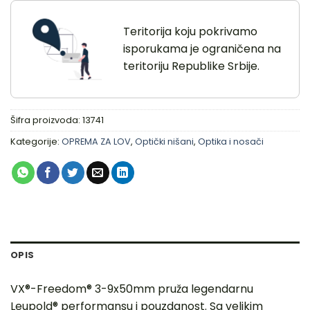
Teritorija koju pokrivamo
isporukama je ograničena na
teritoriju Republike Srbije.
Šifra proizvoda:
13741
Kategorije:
OPREMA ZA LOV
,
Optički nišani
,
Optika i nosači
OPIS
VX®-Freedom® 3-9x50mm pruža legendarnu
Leupold® performansu i pouzdanost. Sa velikim