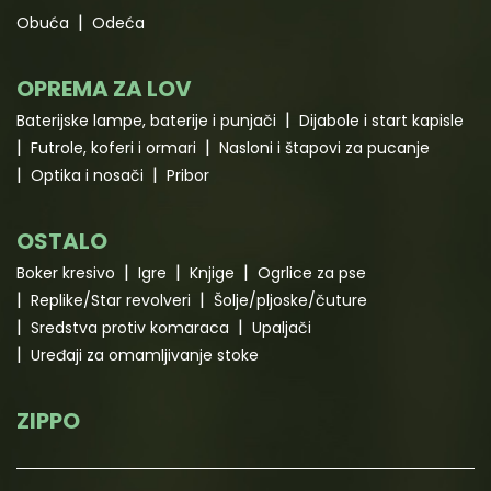
Obuća
Odeća
OPREMA ZA LOV
Baterijske lampe, baterije i punjači
Dijabole i start kapisle
Futrole, koferi i ormari
Nasloni i štapovi za pucanje
Optika i nosači
Pribor
OSTALO
Boker kresivo
Igre
Knjige
Ogrlice za pse
Replike/Star revolveri
Šolje/pljoske/čuture
Sredstva protiv komaraca
Upaljači
Uređaji za omamljivanje stoke
ZIPPO