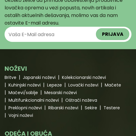
Ukoliko želite da primate obaveštenja prodavnice
lovačka oprema u vezi popusta, novih artikala i
ostalih aktuelnih dešavanja, molimo vas da nam
ostavite E-mail adresu.
NOŽEVI
Britve
Japanski noževi
Kolekcionarski noževi
Kuhinjski noževi
Lepeze
Lovački noževi
Mačete
Mačevi/sablje
Mesarski noževi
Multifunkcionalni noževi
Oštrači noževa
Preklopni noževi
Ribarski noževi
Sekire
Testere
Vojni noževi
ODEĆA I OBUĆA