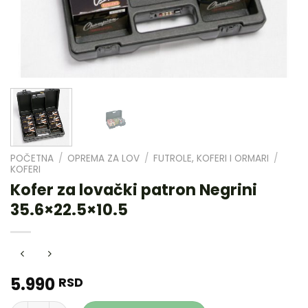
POČETNA
/
OPREMA ZA LOV
/
FUTROLE, KOFERI I ORMARI
/
KOFERI
Kofer za lovački patron Negrini
35.6×22.5×10.5
5.990
RSD