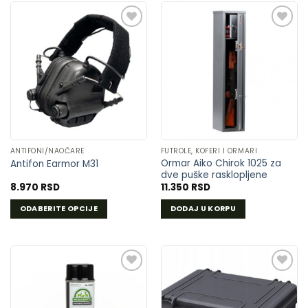
DODAJ
DODAJ
U
U
LISTU
LISTU
ŽELJA
ŽELJA
ANTIFONI/NAOČARE
FUTROLE, KOFERI I ORMARI
Ormar Aiko Chirok 1025 za
Antifon Earmor M31
dve puške rasklopljene
8.970
RSD
11.350
RSD
ODABERITE OPCIJE
DODAJ U KORPU
Ovaj
proizvod
ima
više
varijanti.
Opcije
DODAJ
DODAJ