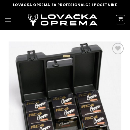
Skip
LOVAČKA OPREMA ZA PROFESIONALCE I POČETNIKE
to
content
DODAJ
U
LISTU
ŽELJA