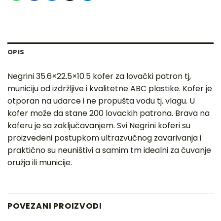
OPIS
Negrini 35.6×22.5×10.5 kofer za lovački patron tj,
municiju od izdržljive i kvalitetne ABC plastike. Kofer je
otporan na udarce i ne propušta vodu tj. vlagu. U
kofer može da stane 200 lovackih patrona. Brava na
koferu je sa zaključavanjem. Svi Negrini koferi su
proizvedeni postupkom ultrazvučnog zavarivanja i
praktično su neuništivi a samim tm idealni za čuvanje
oružja ili municije.
POVEZANI PROIZVODI