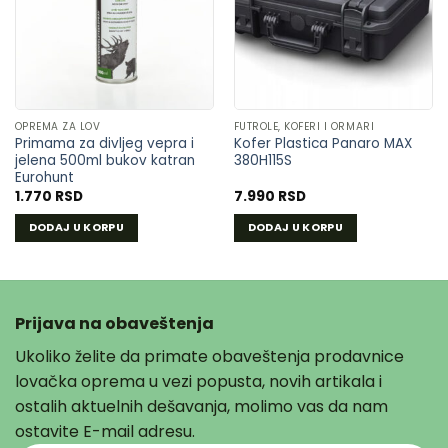
mogu
U
U
biti
LISTU
LISTU
izabrane
ŽELJA
ŽELJA
na
stranici
proizvoda.
OPREMA ZA LOV
FUTROLE, KOFERI I ORMARI
Primama za divljeg vepra i
Kofer Plastica Panaro MAX
jelena 500ml bukov katran
380H115S
Eurohunt
1.770
RSD
7.990
RSD
DODAJ U KORPU
DODAJ U KORPU
Prijava na obaveštenja
Ukoliko želite da primate obaveštenja prodavnice
lovačka oprema u vezi popusta, novih artikala i
ostalih aktuelnih dešavanja, molimo vas da nam
ostavite E-mail adresu.