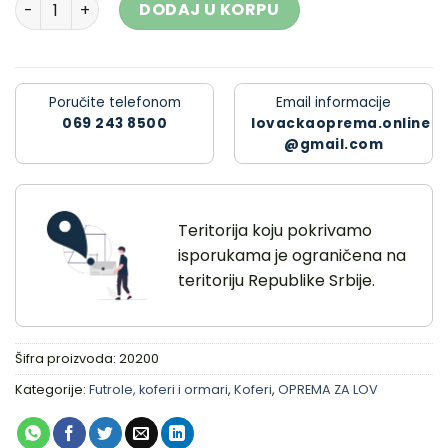
Kofer za lovački patron Negrini 35.6x22.5x10.5 količina
DODAJ U KORPU
Poručite telefonom
Email informacije
069 243 8500
lovackaoprema.online
@gmail.com
Teritorija koju pokrivamo
isporukama je ograničena na
teritoriju Republike Srbije.
Šifra proizvoda:
20200
Kategorije:
Futrole, koferi i ormari
,
Koferi
,
OPREMA ZA LOV