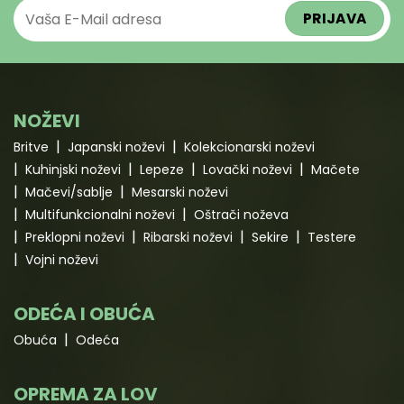
NOŽEVI
Britve
Japanski noževi
Kolekcionarski noževi
Kuhinjski noževi
Lepeze
Lovački noževi
Mačete
Mačevi/sablje
Mesarski noževi
Multifunkcionalni noževi
Oštrači noževa
Preklopni noževi
Ribarski noževi
Sekire
Testere
Vojni noževi
ODEĆA I OBUĆA
Obuća
Odeća
OPREMA ZA LOV