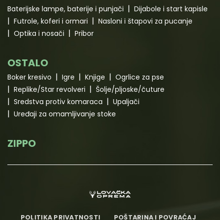
Baterijske lampe, baterije i punjači
Dijabole i start kapisle
Futrole, koferi i ormari
Nasloni i štapovi za pucanje
Optika i nosači
Pribor
OSTALO
Boker kresivo
Igre
Knjige
Ogrlice za pse
Replike/Star revolveri
Šolje/pljoske/čuture
Sredstva protiv komaraca
Upaljači
Uređaji za omamljivanje stoke
ZIPPO
POLITIKA PRIVATNOSTI
POŠTARINA I POVRAĆAJ