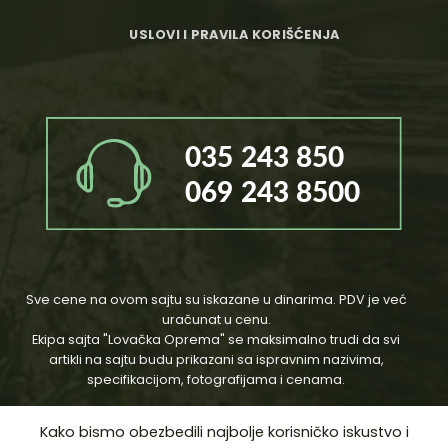
USLOVI I PRAVILA KORIŠĆENJA
Sve cene na ovom sajtu su iskazane u dinarima. PDV je već
uračunat u cenu.
Ekipa sajta "Lovačka Oprema" se maksimalno trudi da svi
artikli na sajtu budu prikazani sa ispravnim nazivima,
specifikacijom, fotografijama i cenama.
Kako bismo obezbedili najbolje korisničko iskustvo i