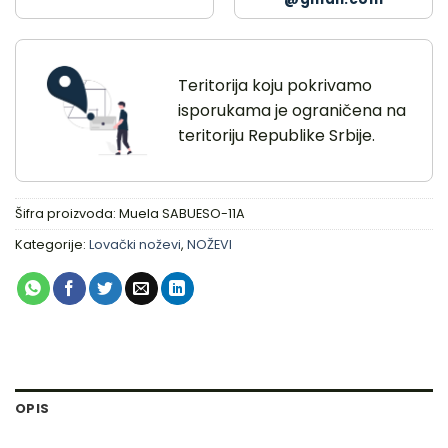
Teritorija koju pokrivamo
isporukama je ograničena na
teritoriju Republike Srbije.
Šifra proizvoda:
Muela SABUESO-11A
Kategorije:
Lovački noževi
,
NOŽEVI
OPIS