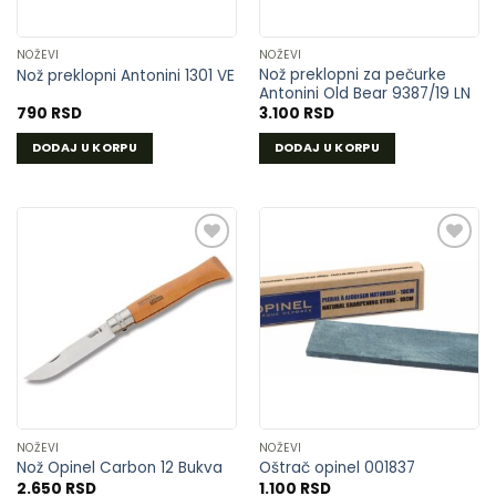
NOŽEVI
NOŽEVI
Nož preklopni za pečurke
Nož preklopni Antonini 1301 VE
Antonini Old Bear 9387/19 LN
790
RSD
3.100
RSD
DODAJ U KORPU
DODAJ U KORPU
DODAJ
DODAJ
U
U
LISTU
LISTU
ŽELJA
ŽELJA
NOŽEVI
NOŽEVI
Nož Opinel Carbon 12 Bukva
Oštrač opinel 001837
2.650
RSD
1.100
RSD