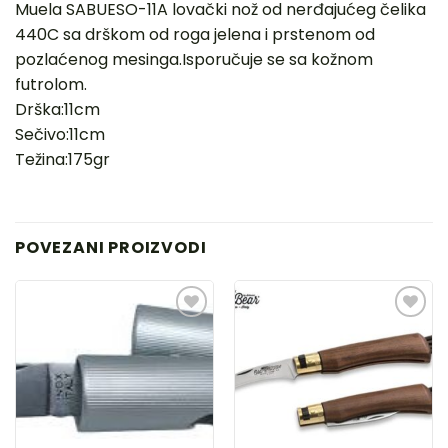
Muela SABUESO-11A lovački nož od nerđajućeg čelika
440C sa drškom od roga jelena i prstenom od
pozlaćenog mesinga.Isporučuje se sa kožnom
futrolom.
Drška:11cm
Sečivo:11cm
Težina:175gr
POVEZANI PROIZVODI
DODAJ
DODAJ
U
U
LISTU
LISTU
ŽELJA
ŽELJA