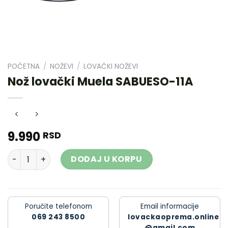
POČETNA
/
NOŽEVI
/
LOVAČKI NOŽEVI
Nož lovački Muela SABUESO-11A
9.990
RSD
Nož lovački Muela SABUESO-11A količina
DODAJ U KORPU
Poručite telefonom
Email informacije
069 243 8500
lovackaoprema.online
@gmail.com