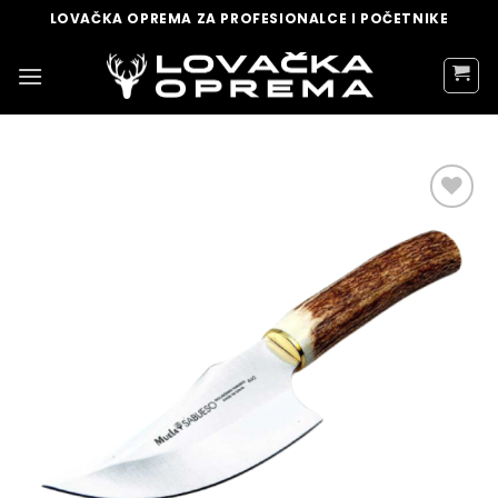
Skip
LOVAČKA OPREMA ZA PROFESIONALCE I POČETNIKE
to
content
DODAJ
U
LISTU
ŽELJA