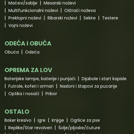
Mačevi/sablje
Mesarski noževi
Multifunkcionalni noževi
Oštrači noževa
Preklopni noževi
Ribarski noževi
Sekire
Testere
Vojni noževi
ODEĆA I OBUĆA
Obuća
Odeća
OPREMA ZA LOV
Baterijske lampe, baterije i punjači
Dijabole i start kapisle
Futrole, koferi i ormari
Nasloni i štapovi za pucanje
Optika i nosači
Pribor
OSTALO
Boker kresivo
Igre
Knjige
Ogrlice za pse
Replike/Star revolveri
Šolje/pljoske/čuture