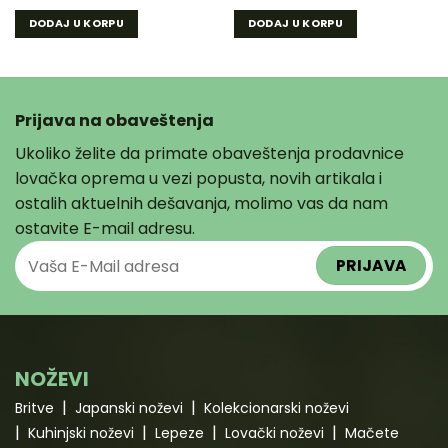
DODAJ U KORPU
DODAJ U KORPU
Prijava na obaveštenja
Ukoliko želite da primate obaveštenja prodavnice
lovačka oprema u vezi popusta, novih artikala i
ostalih aktuelnih dešavanja, molimo vas da nam
ostavite E-mail adresu.
NOŽEVI
Britve
Japanski noževi
Kolekcionarski noževi
Kuhinjski noževi
Lepeze
Lovački noževi
Mačete