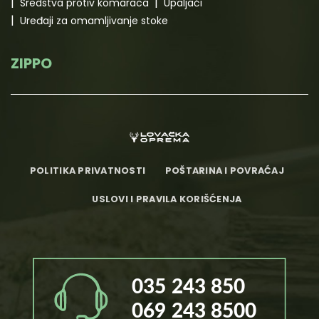
Sredstva protiv komaraca
Upaljači
Uređaji za omamljivanje stoke
ZIPPO
POLITIKA PRIVATNOSTI
POŠTARINA I POVRAĆAJ
USLOVI I PRAVILA KORIŠĆENJA