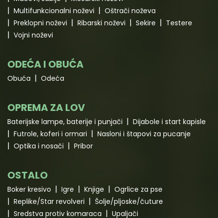
Multifunkcionalni noževi
Oštrači noževa
Preklopni noževi
Ribarski noževi
Sekire
Testere
Vojni noževi
ODEĆA I OBUĆA
Obuća
Odeća
OPREMA ZA LOV
Baterijske lampe, baterije i punjači
Dijabole i start kapisle
Futrole, koferi i ormari
Nasloni i štapovi za pucanje
Optika i nosači
Pribor
OSTALO
Boker kresivo
Igre
Knjige
Ogrlice za pse
Replike/Star revolveri
Šolje/pljoske/čuture
Sredstva protiv komaraca
Upaljači