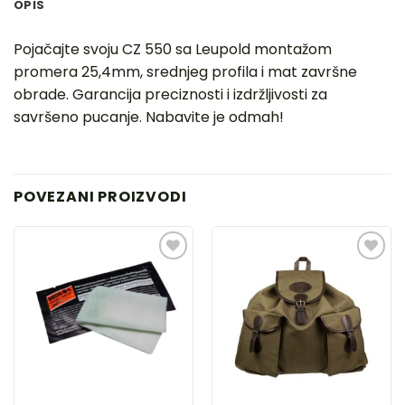
OPIS
Pojačajte svoju CZ 550 sa Leupold montažom
promera 25,4mm, srednjeg profila i mat završne
obrade. Garancija preciznosti i izdržljivosti za
savršeno pucanje. Nabavite je odmah!
POVEZANI PROIZVODI
DODAJ
DODAJ
U
U
LISTU
LISTU
ŽELJA
ŽELJA