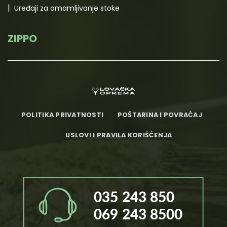
Uređaji za omamljivanje stoke
ZIPPO
POLITIKA PRIVATNOSTI
POŠTARINA I POVRAĆAJ
USLOVI I PRAVILA KORIŠĆENJA