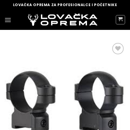
Skip
LOVAČKA OPREMA ZA PROFESIONALCE I POČETNIKE
to
content
DODAJ
U
LISTU
ŽELJA