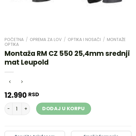
POČETNA
/
OPREMA ZA LOV
/
OPTIKA I NOSAČI
/
MONTAŽE
OPTIKA
Montaža RM CZ 550 25,4mm srednji
mat Leupold
12.990
RSD
Montaža RM CZ 550 25,4mm srednji mat Leupold količina
DODAJ U KORPU