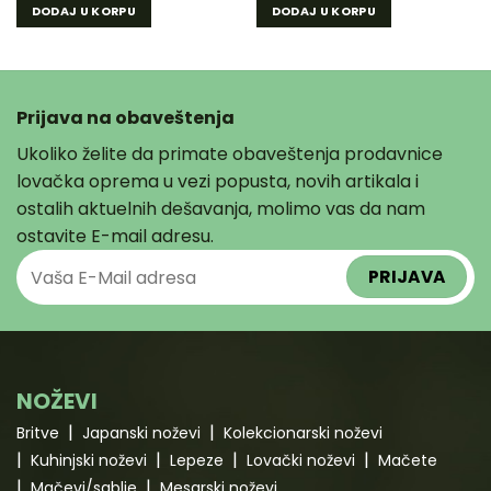
DODAJ U KORPU
DODAJ U KORPU
Prijava na obaveštenja
Ukoliko želite da primate obaveštenja prodavnice
lovačka oprema u vezi popusta, novih artikala i
ostalih aktuelnih dešavanja, molimo vas da nam
ostavite E-mail adresu.
NOŽEVI
Britve
Japanski noževi
Kolekcionarski noževi
Kuhinjski noževi
Lepeze
Lovački noževi
Mačete
Mačevi/sablje
Mesarski noževi