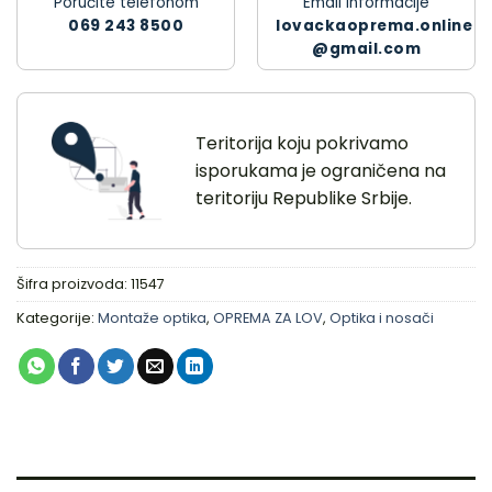
Poručite telefonom
Email informacije
069 243 8500
lovackaoprema.online
@gmail.com
Teritorija koju pokrivamo
isporukama je ograničena na
teritoriju Republike Srbije.
Šifra proizvoda:
11547
Kategorije:
Montaže optika
,
OPREMA ZA LOV
,
Optika i nosači