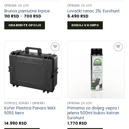
OPREMA ZA LOV
OPREMA ZA LOV
Brunox pamučne krpice
Lovački ranac 25L Eurohunt
Raspon
110
RSD
–
700
RSD
6.490
RSD
cena:
od
ODABERITE OPCIJE
DODAJ U KORPU
110 RSD
do
Ovaj
700 RSD
proizvod
ima
više
varijanti.
Opcije
DODAJ
DODAJ
mogu
U
U
biti
LISTU
LISTU
izabrane
ŽELJA
ŽELJA
na
stranici
proizvoda.
FUTROLE, KOFERI I ORMARI
OPREMA ZA LOV
Kofer Plastica Panaro MAX
Primama za divljeg vepra i
505S Nero
jelena 500ml bukov katran
Eurohunt
14.990
RSD
1.770
RSD