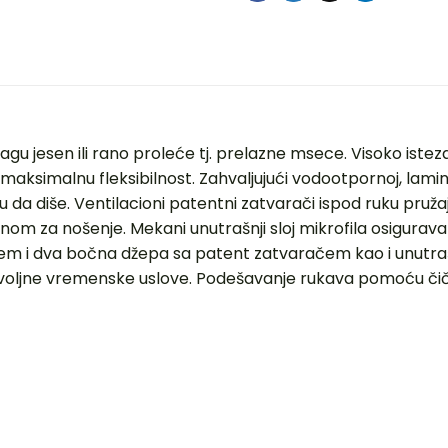
lagu jesen ili rano proleće tj. prelazne msece. Visoko ist
maksimalnu fleksibilnost. Zahvaljujući vodootpornoj, lami
da diše. Ventilacioni patentni zatvarači ispod ruku pružaju
dealnom za nošenje. Mekani unutrašnji sloj mikrofila osigur
em i dva bočna džepa sa patent zatvaračem kao i unutra
voljne vremenske uslove. Podešavanje rukava pomoću čič