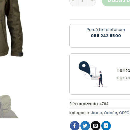
DODAJ U
Poručite telefonom
069 243 8500
Terit
ograni
Šifra proizvoda:
4764
Kategorije:
Jakne
,
Odeća
,
ODEĆ