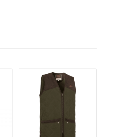
AJ
DODAJ
U
U
LISTU
A
ŽELJA