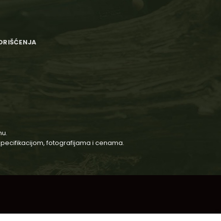
KORIŠĆENJA
nu.
 specifikacijom, fotografijama i cenama.