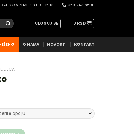
RADNO VREME: 08:00 - 16:00
069 243 8500
ULOGUJ SE
0
RSD
NIŽENO
O NAMA
NOVOSTI
KONTAKT
ODEĆA
ko