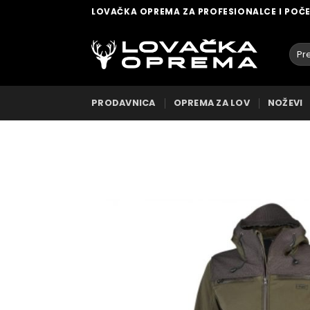
Skip
LOVAČKA OPREMA ZA PROFESIONALCE I POČ
to
content
Pret
za:
PRODAVNICA
OPREMA ZA LOV
NOŽEVI