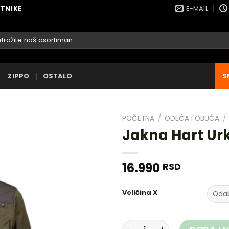
E-MAIL
ETNIKE
raga
ZIPPO
OSTALO
S
POČETNA
/
ODEĆA I OBUĆA
/
Jakna Hart Ur
16.990
RSD
DODAJ
U
LISTU
Veličina X
ŽELJA
Jakna Hart Urko količina