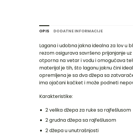
OPIS
DODATNE INFORMACIJE
Lagana i udobna jakna idealna za lov u b
rezom osigurava savršeno prijanjanje uz 
otporna na vetar i vodu i omogućava telu 
materijal je tih, što laganu jaknu čini i
opremljena je sa dva džepa sa zatvarač
ima ojačani kačket i može podneti nepo
Karakteristike:
2 velika džepa za ruke sa rajfešlusom
2 grudna džepa sa rajfešlusom
2 džepa u unutrašnjosti