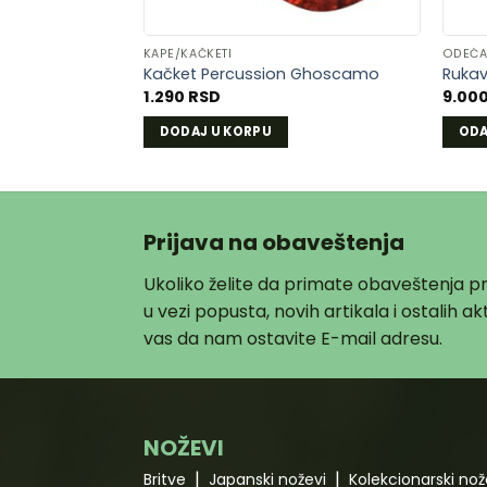
KAPE/KAČKETI
ODEĆ
Kačket Percussion Ghoscamo
Rukav
1.290
RSD
9.00
DODAJ U KORPU
ODA
Ovaj
proiz
ima
više
Prijava na obaveštenja
varijan
Ukoliko želite da primate obaveštenja 
Opcij
mog
u vezi popusta, novih artikala i ostalih 
biti
vas da nam ostavite E-mail adresu.
izabr
na
strani
proiz
NOŽEVI
Britve
Japanski noževi
Kolekcionarski nož