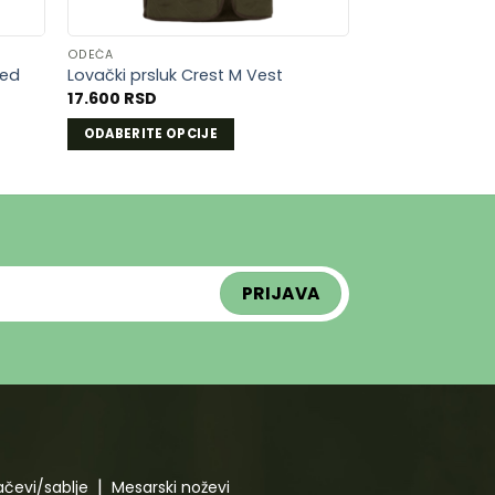
ODEĆA
Red
Lovački prsluk Crest M Vest
17.600
RSD
ODABERITE OPCIJE
Ovaj
proizvod
ima
više
varijanti.
Opcije
mogu
biti
izabrane
na
stranici
proizvoda.
čevi/sablje
Mesarski noževi