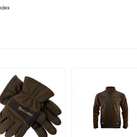
andex
DODAJ
DOD
U
U
LISTU
LIST
ŽELJA
ŽELJ