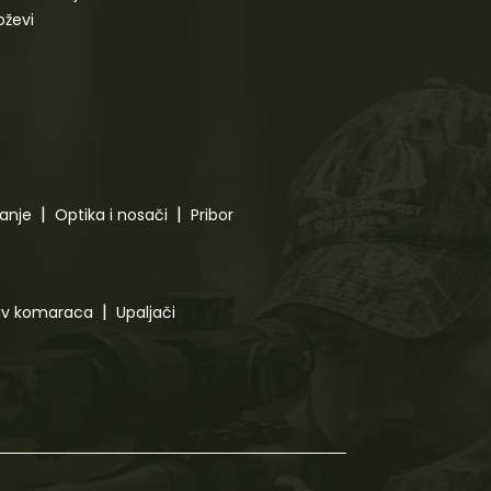
oževi
canje
Optika i nosači
Pribor
tiv komaraca
Upaljači