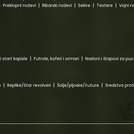
Preklopni noževi
Ribarski noževi
Sekire
Testere
Vojni n
i start kapisle
Futrole, koferi i ormari
Nasloni i štapovi za pu
e
Replike/Star revolveri
Šolje/pljoske/čuture
Sredstva pro