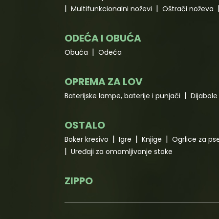
Multifunkcionalni noževi
Oštrači noževa
ODEĆA I OBUĆA
Obuća
Odeća
OPREMA ZA LOV
Baterijske lampe, baterije i punjači
Dijabole 
OSTALO
Boker kresivo
Igre
Knjige
Ogrlice za ps
Uređaji za omamljivanje stoke
ZIPPO