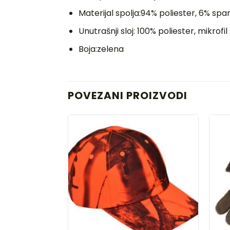
Materijal spolja:94% poliester, 6% sp
Unutrašnji sloj: 100% poliester, mikrofil
Boja:zelena
POVEZANI PROIZVODI
DODAJ
U
LISTU
ŽELJA