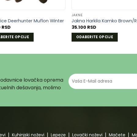
A
JAKNE
ice Deerhunter Muflon Winter
Jakna Harkila Kamko Brown/
0
RSD
35.100
RSD
BERITE OPCIJE
ODABERITE OPCIJE
Ovaj
vod
proizvod
ima
više
ti.
varijanti.
prodavnice lovačka oprema
e
Opcije
u
mogu
aktuelnih dešavanja, molimo
biti
ane
izabrane
na
ci
stranici
voda.
proizvoda.
evi
Kuhinjski noževi
Lepeze
Lovački noževi
Mačete
Ma