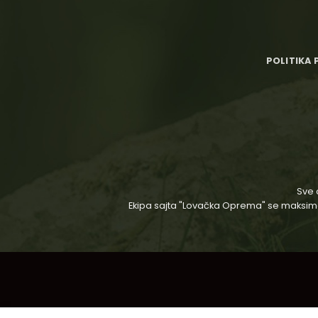
POLITIKA 
Sve 
Ekipa sajta "Lovačka Oprema" se maksimaln