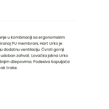
ezanje u kombinaciji sa ergonomskim
niranoj PU membrani, Hart Urko je
 dodatnu ventilaciju. Čvrsti gornji
ava udoban zahvat. Lovačka jakna Urko
šnjim džepovima. Podesiva kapuljača
ak trake.