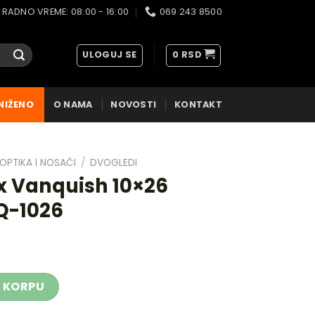
RADNO VREME: 08:00 - 16:00
069 243 8500
ULOGUJ SE
0
RSD
NIŽENO
O NAMA
NOVOSTI
KONTAKT
OPTIKA I NOSAČI
/
DVOGLEDI
x Vanquish 10×26
Q-1026
0×26 Binoculars VNQ-1026 količina
 KORPU