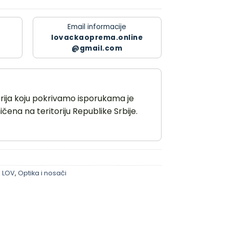
Email informacije
lovackaoprema.online
@gmail.com
orija koju pokrivamo isporukama je
čena na teritoriju Republike Srbije.
 LOV
,
Optika i nosači