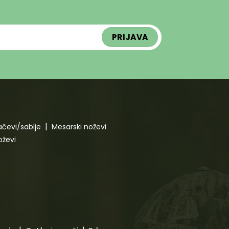
čevi/sablje
Mesarski noževi
oževi