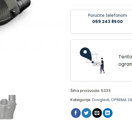
Poručite telefonom
069 243 8500
Terit
ograni
Šifra proizvoda:
5333
Kategorije:
Dvogledi
,
OPREMA ZA