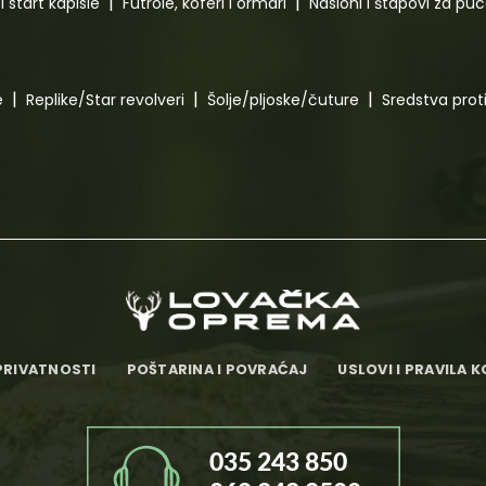
i start kapisle
Futrole, koferi i ormari
Nasloni i štapovi za pu
e
Replike/Star revolveri
Šolje/pljoske/čuture
Sredstva pro
PRIVATNOSTI
POŠTARINA I POVRAĆAJ
USLOVI I PRAVILA 