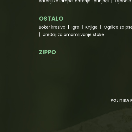
Baterijske lampe, baterije i punjači
Dijabole 
OSTALO
Boker kresivo
Igre
Knjige
Ogrlice za ps
Uređaji za omamljivanje stoke
ZIPPO
POLITIKA 