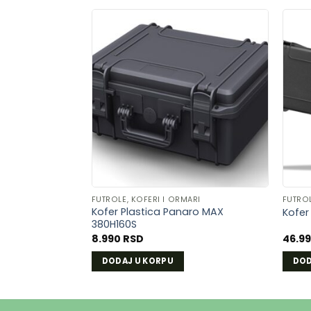
DODAJ
U
LISTU
ŽELJA
FUTROLE, KOFERI I ORMARI
FUTROL
Kofer Plastica Panaro MAX
Kofer
380H160S
8.990
RSD
46.9
DODAJ U KORPU
DOD