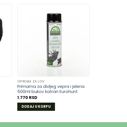
AJ
DODAJ
U
U
LISTU
A
ŽELJA
OPREMA ZA LOV
Primama za divljeg vepra i jelena
500ml bukov katran Eurohunt
1.770
RSD
DODAJ U KORPU