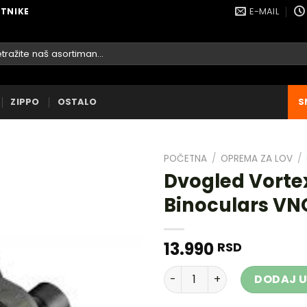
E-MAIL
ETNIKE
raga
ZIPPO
OSTALO
S
POČETNA
/
OPREMA ZA LOV
/
Dvogled Vorte
Binoculars VN
DODAJ
U
13.990
RSD
LISTU
ŽELJA
Dvogled Vortex Vanquish 1
DODAJ U