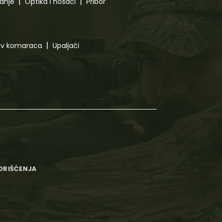
canje
Optika i nosači
Pribor
tiv komaraca
Upaljači
KORIŠĆENJA