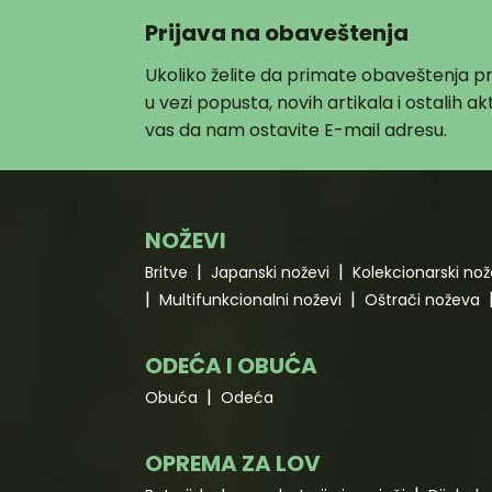
Prijava na obaveštenja
Ukoliko želite da primate obaveštenja 
u vezi popusta, novih artikala i ostalih 
vas da nam ostavite E-mail adresu.
NOŽEVI
Britve
Japanski noževi
Kolekcionarski nož
Multifunkcionalni noževi
Oštrači noževa
ODEĆA I OBUĆA
Obuća
Odeća
OPREMA ZA LOV