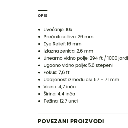
OPIS
Uvećanje: 10x
Prečnik sočiva: 26 mm
Eye Relief: 16 mm
Izlazna zenica: 2,6 mm
Linearno vidno polje: 294 ft / 1000 jardi
Ugaono vidno polje: 5,6 stepeni
Fokus: 7,6 ft
Udaljenost između osi: 57 – 71 mm
Visina: 4,7 inča
Širina: 4,4 inča
Težina: 12,7 unci
POVEZANI PROIZVODI