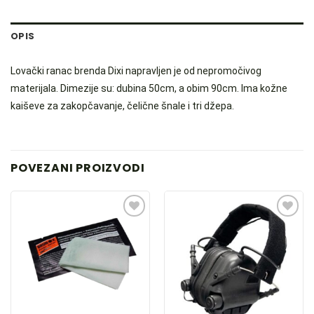
OPIS
Lovački ranac brenda Dixi napravljen je od nepromočivog
materijala. Dimezije su: dubina 50cm, a obim 90cm. Ima kožne
kaiševe za zakopčavanje, čelične šnale i tri džepa.
POVEZANI PROIZVODI
DODAJ
DODAJ
U
U
LISTU
LISTU
ŽELJA
ŽELJA