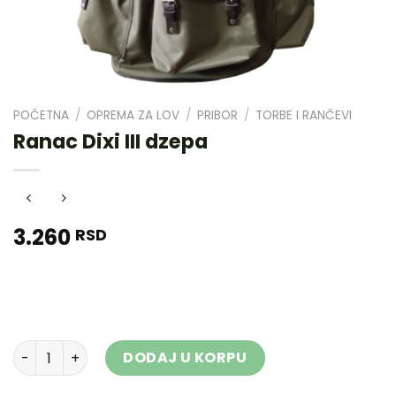
POČETNA
/
OPREMA ZA LOV
/
PRIBOR
/
TORBE I RANČEVI
Ranac Dixi III dzepa
3.260
RSD
Ranac Dixi III dzepa količina
DODAJ U KORPU