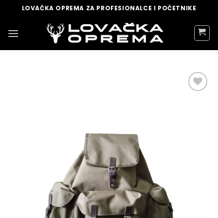
Skip
LOVAČKA OPREMA ZA PROFESIONALCE I POČETNIKE
to
content
DODAJ
U
LISTU
ŽELJA