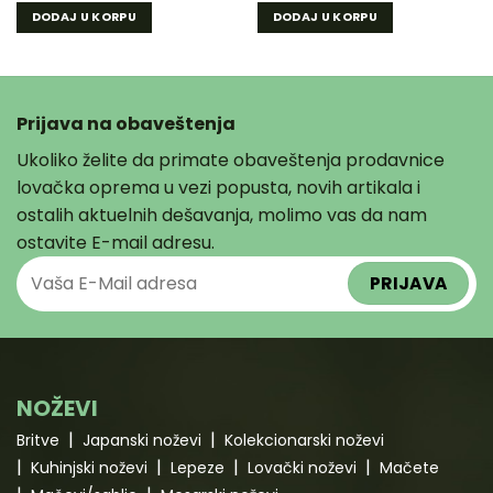
DODAJ U KORPU
DODAJ U KORPU
Prijava na obaveštenja
Ukoliko želite da primate obaveštenja prodavnice
lovačka oprema u vezi popusta, novih artikala i
ostalih aktuelnih dešavanja, molimo vas da nam
ostavite E-mail adresu.
NOŽEVI
Britve
Japanski noževi
Kolekcionarski noževi
Kuhinjski noževi
Lepeze
Lovački noževi
Mačete