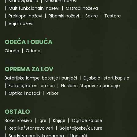
Mačevi/sablje
Mesarski noževi
Multifunkcionalni noževi
Oštrači noževa
Preklopni noževi
Ribarski noževi
Sekire
Testere
Vojni noževi
ODEĆA I OBUĆA
Obuća
Odeća
OPREMA ZA LOV
Baterijske lampe, baterije i punjači
Dijabole i start kapisle
Futrole, koferi i ormari
Nasloni i štapovi za pucanje
Optika i nosači
Pribor
OSTALO
Boker kresivo
Igre
Knjige
Ogrlice za pse
Replike/Star revolveri
Šolje/pljoske/čuture
Sredstva protiv komaraca
Upaljači