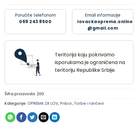
Poručite telefonom
Email informacije
069 243 8500
lovackaoprema.online
@gmail.com
Teritorija koju pokrivamo
isporukama je ograničena na
teritoriju Republike Srbije.
Šifra proizvoda:
200
Kategorije:
OPREMA ZA LOV
,
Pribor
,
Torbe i rančevi