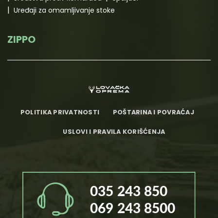
Uređaji za omamljivanje stoke
ZIPPO
POLITIKA PRIVATNOSTI
POŠTARINA I POVRAĆAJ
USLOVI I PRAVILA KORIŠĆENJA