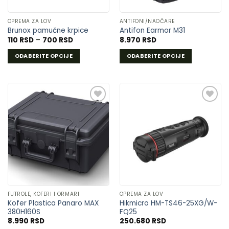
OPREMA ZA LOV
ANTIFONI/NAOČARE
Brunox pamučne krpice
Antifon Earmor M31
Raspon
110
RSD
–
700
RSD
8.970
RSD
cena:
od
ODABERITE OPCIJE
ODABERITE OPCIJE
110 RSD
do
Ovaj
Ovaj
700 RSD
proizvod
proizvod
ima
ima
više
više
varijanti.
varijanti.
Opcije
Opcije
DODAJ
DODAJ
mogu
mogu
U
U
biti
biti
LISTU
LISTU
izabrane
izabrane
ŽELJA
ŽELJA
na
na
stranici
stranici
proizvoda.
proizvoda.
FUTROLE, KOFERI I ORMARI
OPREMA ZA LOV
Kofer Plastica Panaro MAX
Hikmicro HM-TS46-25XG/W-
380H160S
FQ25
8.990
RSD
250.680
RSD