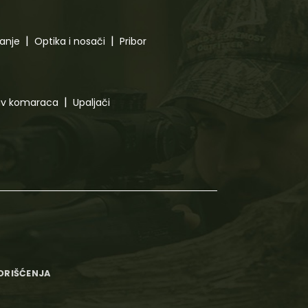
canje
Optika i nosači
Pribor
tiv komaraca
Upaljači
KORIŠĆENJA