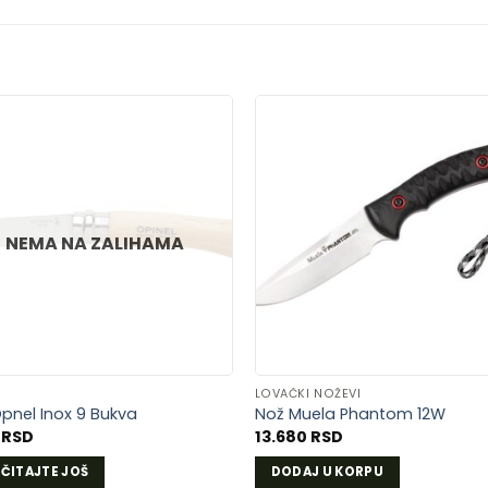
DODAJ
DOD
U
U
LISTU
LIST
NEMA NA ZALIHAMA
ŽELJA
ŽELJ
I
LOVAČKI NOŽEVI
pnel Inox 9 Bukva
Nož Muela Phantom 12W
0
RSD
13.680
RSD
ČITAJTE JOŠ
DODAJ U KORPU