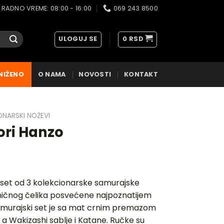
RADNO VREME: 08:00 - 16:00
069 243 8500
ULOGUJ SE
0
RSD
NIŽENO
O NAMA
NOVOSTI
KONTAKT
ONARSKI NOŽEVI
ori Hanzo
 set od 3 kolekcionarske samurajske
eničnog čelika posvećene najpoznatijem
amurajski set je sa mat crnim premazom
e, a Wakizashi sablje i Katane. Ručke su