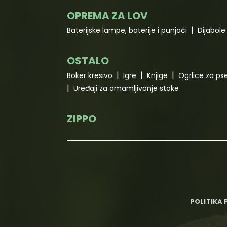
OPREMA ZA LOV
Baterijske lampe, baterije i punjači
Dijabole 
OSTALO
Boker kresivo
Igre
Knjige
Ogrlice za ps
Uređaji za omamljivanje stoke
ZIPPO
POLITIKA 