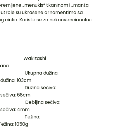
premljene „menukis“ tkaninom i „manta
Futrole su ukrašene ornamentima sa
nog cinka. Koriste se za nekonvencionalnu
 Wakizashi
na
cm Ukupna dužina:
na: 103cm
cm Dužina sečiva:
va: 68cm
mm Debljina sečiva:
iva: 4mm
 Težina:
 1050g