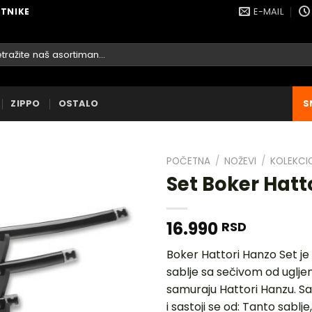
E-MAIL
ETNIKE
raga
ZIPPO
OSTALO
S
POČETNA
/
NOŽEVI
/
KOLEKCI
Set Boker Hatt
16.990
RSD
DODAJ
U
Boker Hattori Hanzo Set je
LISTU
sablje sa sečivom od uglj
ŽELJA
samuraju Hattori Hanzu. S
i sastoji se od: Tanto sablj