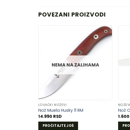
POVEZANI PROIZVODI
DODAJ
U
LISTU
NEMA NA ZALIHAMA
ŽELJA
LOVAČKI NOŽEVI
NOŽEV
Nož Muela Husky 11 RM
Nož O
14.990
RSD
1.60
PROČITAJTE JOŠ
PRO