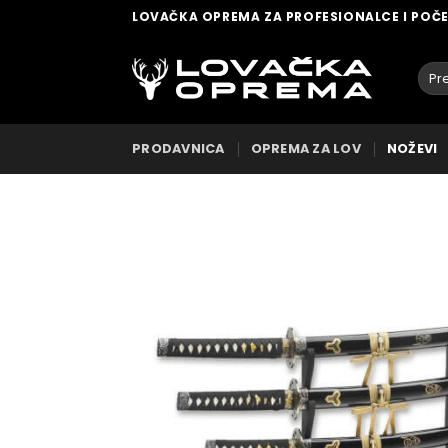
Skip
LOVAČKA OPREMA ZA PROFESIONALCE I POČ
to
content
Pret
za:
PRODAVNICA
OPREMA ZA LOV
NOŽEVI