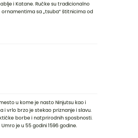
ablje i Katane. Ručke su tradicionalno
 ornamentima sa „tsuba“ štitnicima od
mesto u kome je nasto Ninjutsu kao i
 i vrlo brzo je stekao priznanje i slavu.
tičke borbe i natprirodnih sposbnosti.
 Umro je u 55 godini 1596 godine.