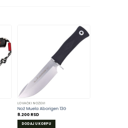
AJ
DODAJ
U
U
LISTU
A
ŽELJA
LOVAČKI NOŽEVI
Nož Muela Aborigen 13G
8.200
RSD
DODAJ U KORPU