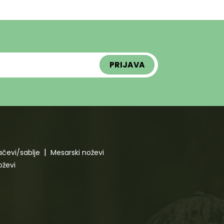
čevi/sablje
Mesarski noževi
oževi