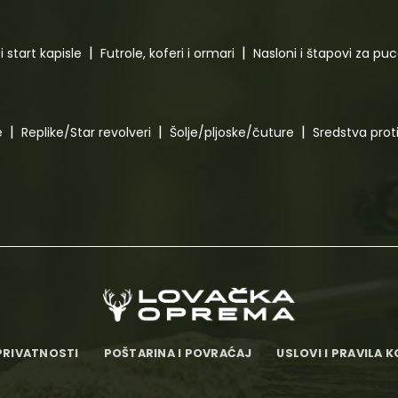
i start kapisle
Futrole, koferi i ormari
Nasloni i štapovi za pu
e
Replike/Star revolveri
Šolje/pljoske/čuture
Sredstva pro
PRIVATNOSTI
POŠTARINA I POVRAĆAJ
USLOVI I PRAVILA 