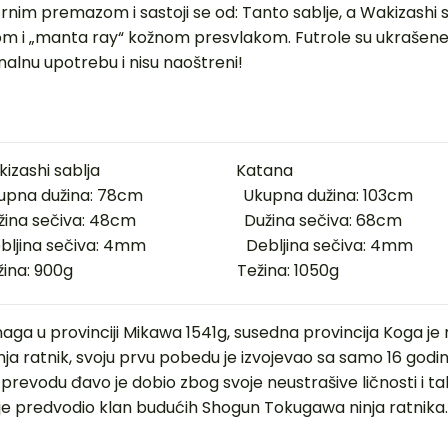
rnim premazom i sastoji se od: Tanto sablje, a Wakizashi s
m i „manta ray“ kožnom presvlakom. Futrole su ukrašene
nalnu upotrebu i nisu naoštreni!
ashi sablja Katana
 dužina: 78cm Ukupna dužina: 103cm
a sečiva: 48cm Dužina sečiva: 68cm
ina sečiva: 4mm Debljina sečiva: 4mm
a: 900g Težina: 1050g
aga u provinciji Mikawa 1541g, susedna provincija Koga je 
inja ratnik, svoju prvu pobedu je izvojevao sa samo 16 godina
odu đavo je dobio zbog svoje neustrašive ličnosti i tak
 je predvodio klan budućih Shogun Tokugawa ninja ratnika.