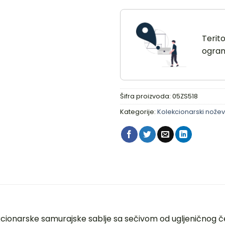
Terit
ograni
Šifra proizvoda:
05ZS518
Kategorije:
Kolekcionarski nožev
ekcionarske samurajske sablje sa sečivom od ugljeničnog