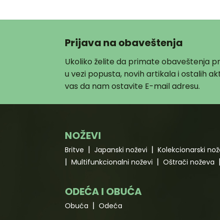
Prijava na obaveštenja
Ukoliko želite da primate obaveštenja 
u vezi popusta, novih artikala i ostalih 
vas da nam ostavite E-mail adresu.
NOŽEVI
Britve
Japanski noževi
Kolekcionarski nož
Multifunkcionalni noževi
Oštrači noževa
ODEĆA I OBUĆA
Obuća
Odeća