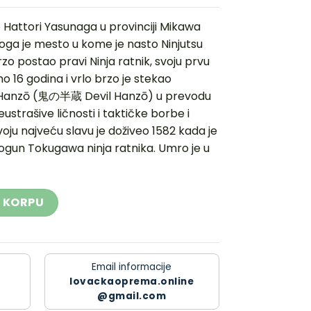
 Hattori Yasunaga u provinciji Mikawa
Koga je mesto u kome je nasto Ninjutsu
brzo postao pravi Ninja ratnik, svoju prvu
 16 godina i vrlo brzo je stekao
ak Hanzō (鬼の半蔵 Devil Hanzō) u prevodu
ustrašive ličnosti i taktičke borbe i
oju najveću slavu je doživeo 1582 kada je
ogun Tokugawa ninja ratnika. Umro je u
ličina
 KORPU
Email informacije
lovackaoprema.online
@gmail.com