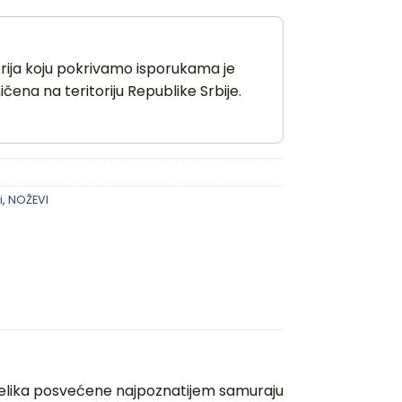
orija koju pokrivamo isporukama je
čena na teritoriju Republike Srbije.
i
,
NOŽEVI
 čelika posvećene najpoznatijem samuraju