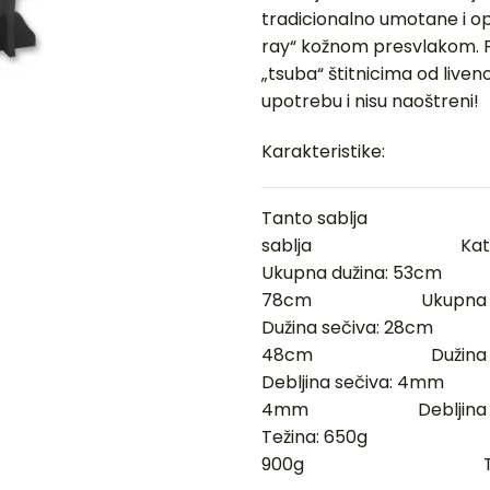
tradicionalno umotane i o
ray“ kožnom presvlakom. 
„tsuba“ štitnicima od live
upotrebu i nisu naoštreni!
Karakteristike:
Tanto sablja
sablja Kata
Ukupna dužina: 53
78cm Ukupna duži
Dužina sečiva: 28
48cm Dužina seči
Debljina sečiva: 4
4mm Debljina seč
Težina: 650g
900g Težina: