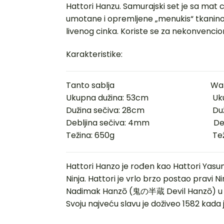
Hattori Hanzu. Samurajski set je sa mat c
umotane i opremljene „menukis“ tkanino
livenog cinka. Koriste se za nekonvencio
Karakteristike:
Tanto sablja Wakiz
Ukupna dužina: 53cm Ukupna
Dužina sečiva: 28cm Dužin
Debljina sečiva: 4mm Deblj
Težina: 650g Težin
Hattori Hanzo je rođen kao Hattori Yasun
Ninja. Hattori je vrlo brzo postao pravi N
Nadimak Hanzō (鬼の半蔵 Devil Hanzō) u prev
Svoju najveću slavu je doživeo 1582 kada