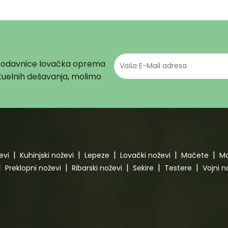
prodavnice lovačka oprema
aktuelnih dešavanja, molimo
evi
Kuhinjski noževi
Lepeze
Lovački noževi
Mačete
Ma
Preklopni noževi
Ribarski noževi
Sekire
Testere
Vojni n