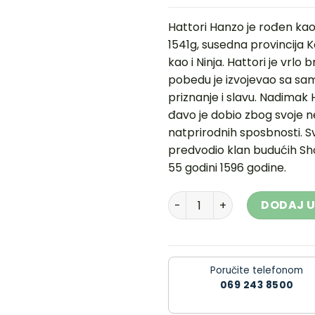
Hattori Hanzo je rođen kao
1541g, susedna provincija 
kao i Ninja. Hattori je vrlo 
pobedu je izvojevao sa samo
priznanje i slavu. Nadim
đavo je dobio zbog svoje ne
natprirodnih sposbnosti. Sv
predvodio klan budućih Sh
55 godini 1596 godine.
Set Boker Hattori Hanzo ko
DODAJ U
Poručite telefonom
069 243 8500